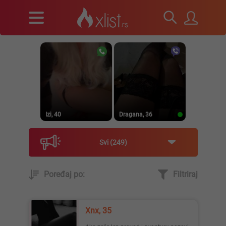
Izi, 40
Dragana, 36
Svi
249
Poređaj po:
Filtriraj
Prirodna, 38
Heele..., 42
Xnx, 35