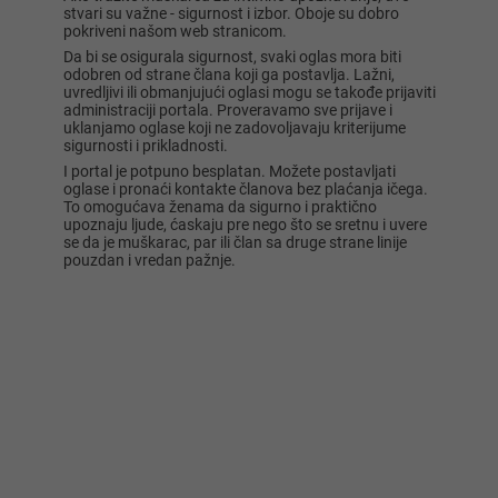
stvari su važne - sigurnost i izbor. Oboje su dobro
pokriveni našom web stranicom.
Da bi se osigurala sigurnost, svaki oglas mora biti
odobren od strane člana koji ga postavlja. Lažni,
uvredljivi ili obmanjujući oglasi mogu se takođe prijaviti
administraciji portala. Proveravamo sve prijave i
uklanjamo oglase koji ne zadovoljavaju kriterijume
sigurnosti i prikladnosti.
I portal je potpuno besplatan. Možete postavljati
oglase i pronaći kontakte članova bez plaćanja ičega.
To omogućava ženama da sigurno i praktično
upoznaju ljude, ćaskaju pre nego što se sretnu i uvere
se da je muškarac, par ili član sa druge strane linije
pouzdan i vredan pažnje.