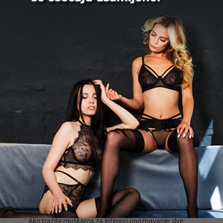
Žene traže muškarce za seks
Ako žena ili devojka traži pravog muškarca za seks, ili
ljubavnika za vrući sastanak, ili možda čak prijatelja za
ozbiljnu vezu, slobodno može da kreira nalog na
Xlist.rs ili postavi novi oglas. Čim ga postavi, biće
vidljiv svim ostalim članovima portala ili muškarcima
koji posećuju sajt. Sami možete kontaktirati osobe
koristeći kontakt informacije u oglasu. Međutim, zbog
naše velike i aktivne zajednice, žene koje postave oglas
obično ne moraju dugo čekati pre nego što dobiju
pažnju i poruke.
Nije važno kakav tip seksualnih sastanaka žena traži.
Može biti M+Ž susret, BDSM i fetiš, svingerski sastak i
grupni seks, erotska masaža, online seks ili nešto
potpuno drugačije.
Sve je praktično kategorizovano, pa bez obzira na to
kakvog stalnog prijatelja ili susret tražite, brzo ćete
moći da vidite ili postavite najrelevantnije oglase.
Pronađite muškarca za seks u vašem gradu i širom
Srbije.
Zašto bi žene trebalo da traže muškarca na
Xlist.rs?
Ako tražite muškarca za intimno upoznavanje, dve