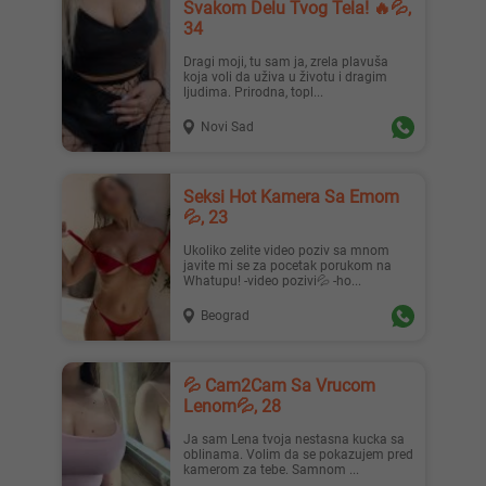
Svakom Delu Tvog Tela! 🔥💦,
34
Dragi moji, tu sam ja, zrela plavuša
koja voli da uživa u životu i dragim
ljudima. Prirodna, topl...
Novi Sad
Seksi Hot Kamera Sa Emom
💦, 23
Ukoliko zelite video poziv sa mnom
javite mi se za pocetak porukom na
Whatupu! -video pozivi💦 -ho...
Beograd
💦 Cam2Cam Sa Vrucom
Lenom💦, 28
Ja sam Lena tvoja nestasna kucka sa
oblinama. Volim da se pokazujem pred
kamerom za tebe. Samnom ...