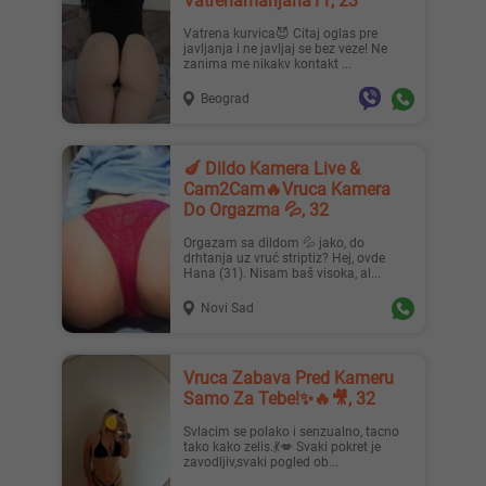
Vatrenamarijana11, 23
Vatrena kurvica😈 Citaj oglas pre
javljanja i ne javljaj se bez veze! Ne
zanima me nikakv kontakt ...
Beograd
🍆 Dildo Kamera Live &
Cam2Cam🔥Vruca Kamera
Do Orgazma 💦, 32
Orgazam sa dildom 💦 jako, do
drhtanja uz vruć striptiz? Hej, ovde
Hana (31). Nisam baš visoka, al...
Novi Sad
Vruca Zabava Pred Kameru
Samo Za Tebe!✨🔥🎥, 32
Svlacim se polako i senzualno, tacno
tako kako zelis.💃💋 Svaki pokret je
zavodljiv,svaki pogled ob...