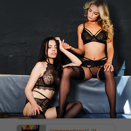
Zdravo drkaci😈 Prava,sisata i
jebozovna Anja. Pre svega da se
razumemo,pre prvog online-a uzivo ...
Beograd
Mamica Kamerica 👠💦💦, 33
Zelis iskusiti najbrutalniji online 💦 Zelis
da ti ispunim sve svoje fantazije😈
Onda nemoj cekati ...
Novi Sad
Jov_Anica_Hot, 21
21 godina, 170cm/63kg, brineta,
neodoljiva stopala i obline, piši mi na
Telegramu 💋 Poruke ovde i...
Beograd