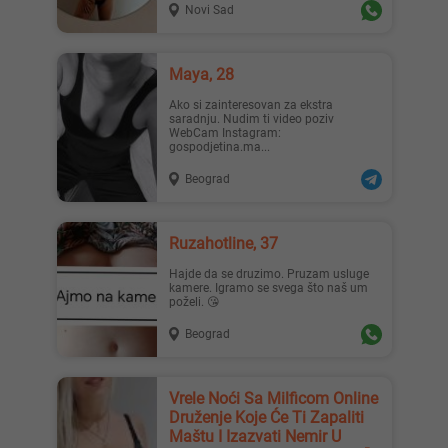
Novi Sad
Maya, 28
Ako si zainteresovan za ekstra
saradnju. Nudim ti video poziv
WebCam Instagram:
gospodjetina.ma...
Beograd
Ruzahotline, 37
Hajde da se druzimo. Pruzam usluge
kamere. Igramo se svega što naš um
poželi. 😘
Beograd
Vrele Noći Sa Milficom Online
Druženje Koje Će Ti Zapaliti
Maštu I Izazvati Nemir U