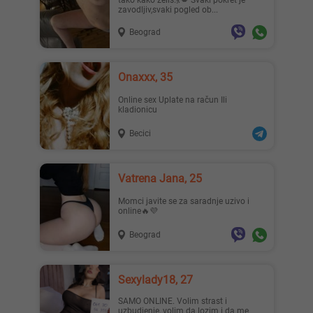
tako kako zelis.💃💋 Svaki pokret je
zavodljiv,svaki pogled ob...
Beograd
Onaxxx, 35
Online sex Uplate na račun Ili
kladionicu
Becici
Vatrena Jana, 25
Momci javite se za saradnje uzivo i
online🔥💜
Beograd
Sexylady18, 27
SAMO ONLINE. Volim strast i
uzbudjenje, volim da lozim i da me