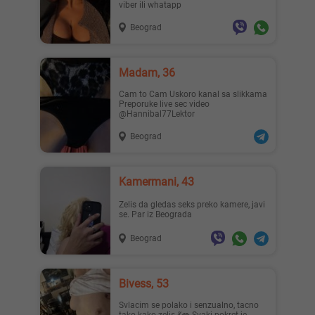
viber ili whatapp
Beograd
Madam, 36
Cam to Cam Uskoro kanal sa slikkama
Preporuke live sec video
@Hannibal77Lektor
Beograd
Kamermani, 43
Zelis da gledas seks preko kamere, javi
se. Par iz Beograda
Beograd
Bivess, 53
Svlacim se polako i senzualno, tacno