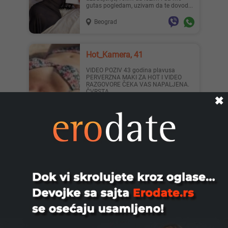
gutas pogledam, uzivam da te dovod...
Beograd
Hot_Kamera, 41
VIDEO POZIV 43 godina plavusa
PERVERZNA MAKI ZA HOT I VIDEO
RAZGOVORE ČEKA VAS NAPALJENA.
ČVRSTA ...
✖
Beograd
Sexylady18, 27
SAMO ONLINE. KAMERA Preseksi sam,
perverzna i pohotna. Javi se da
uzivamo. Obozavam strast i kad ...
Beograd
Vrelasisatamala, 23