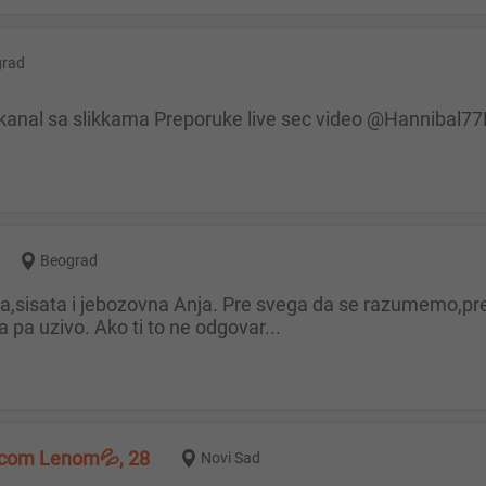
grad
kanal sa slikkama Preporuke live sec video @Hannibal77
Beograd
a pa uzivo. Ako ti to ne odgovar...
ucom Lenom💦, 28
Novi Sad