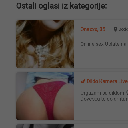
Ostali oglasi iz kategorije:
Onaxxx, 35
Becic
Online sex Uplate na 
🍆 Dildo Kamera L
Orgazam sa dildom 💦 jako, do drhtanja uz vruć striptiz? Hej, ovde Hana (31). Nisam baš visoka, ali imam puno želje 🥰
Dovešću te do drhtanj