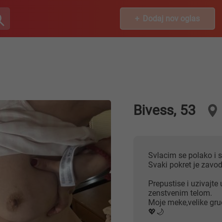
Dodaj nov oglas
Bivess, 53
Svlacim se polako i 
Svaki pokret je zavod
Prepustise i uzivajte
zenstvenim telom.
Moje meke,velike gru
💖🌙