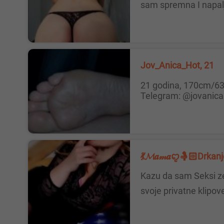
sam spremna I napalj
Jov_Anica_Hot, 21
21 godina, 170cm/63kg, brineta, neodoljiva stopala i obline, piši mi na Telegramu 💋 Poruke ovde i na mejlu NE čitam.
Telegram: @jovanica
💃𝓜𝒂𝓂𝒂ꨄ︎🤱🏻Drkan
Kazu da sam Seksi zena 💅🌸🍑🍒🍆 Imam 30 godina. Opasno sam privlačna, obdarena i sigurna u sebe. 🍆🍑👌💦 🎥 Nudim
svoje privatne klipove 