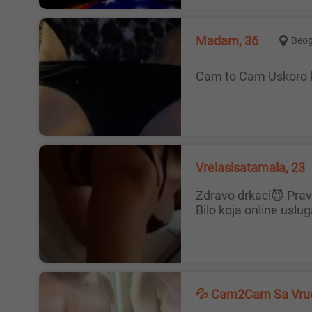
Madam, 36
Beo
Cam to Cam Uskoro 
Vrelasisatamala, 23
Zdravo drkaci😈 Prava,sisata i jebozovna Anja. Pre svega da se razumemo,pre prvog online-a uzivo me ne zanima uopste!
Bilo koja online uslug
💦 Cam2Cam Sa Vr