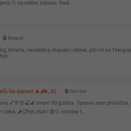
ena 💦 za online zabavu. Radi...
Beograd
hot
je💦 Na Kameri 🔥🌶️▶️, 32
Novi Sad
i slike, 🌶️🥵hot chat i 🔞💦 intimne t...