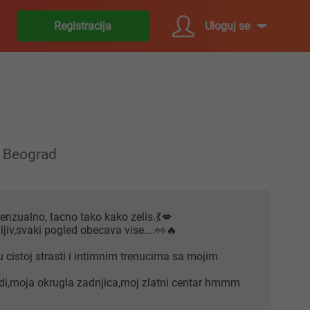
Uloguj se
Registracija
Beograd
senzualno, tacno tako kako zelis.💃💋
ljiv,svaki pogled obecava vise....👀🔥
 u cistoj strasti i intimnim trenucima sa mojim
di,moja okrugla zadnjica,moj zlatni centar hmmm