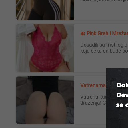
🎀 Pink Greh I Mrež
Dosadili su ti isti oglasi? Ja sam tvoja nova digitalna zavisnost. 🎸 Rock n roll energija upakovana u najfiniju čipku i mrežicu
koja čeka da bude po
Vatrenamarijana11, 
Vatrena kurvica😈 Citaj oglas pre javljanja i ne javljaj se bez veze! Ne zanima me nikakv kontakt uzivo pre prvog online
druzenja! Cene su min