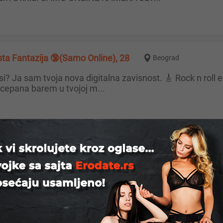
asta Fantazija 🔞(Samo Online), 28
Beograd
cepana barem u tvojoj m...
23
Beograd
imalne,bez lazi i prevare! Kont...