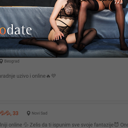
Beograd
 preko kamere, javi se. Par iz Beograda
Beograd
aradnje uzivo i online🔥💜
💦💦, 33
Novi Sad