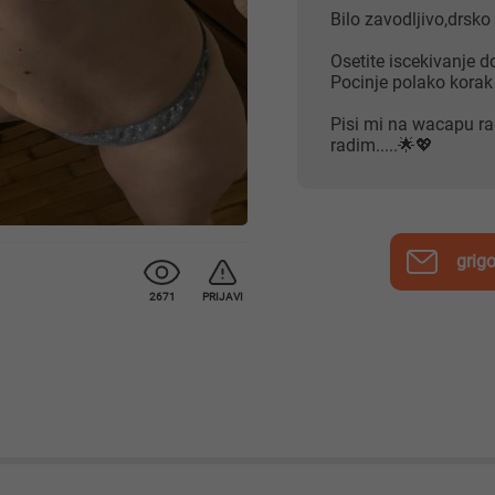
Bilo zavodljivo,drsko
Osetite iscekivanje d
Pocinje polako korak
Pisi mi na wacapu ra
radim.....🌟💖
grig
2671
PRIJAVI