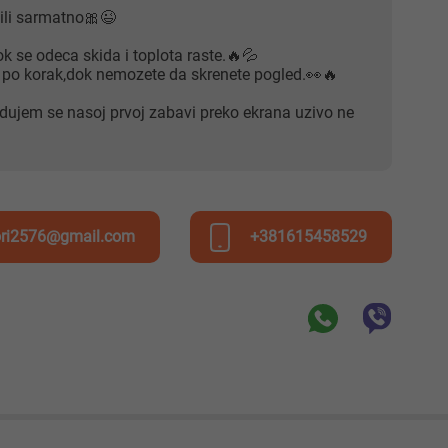
 ili sarmatno🎀😉
ok se odeca skida i toplota raste.🔥💦
 po korak,dok nemozete da skrenete pogled.👀🔥
dujem se nasoj prvoj zabavi preko ekrana uzivo ne
ori2576@gmail.com
+381615458529