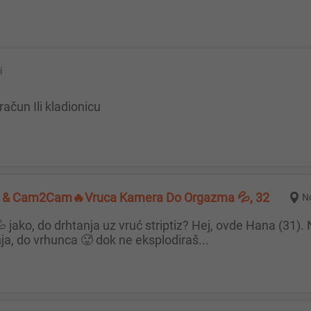
i
račun Ili kladionicu
ive & Cam2Cam🔥Vruca Kamera Do Orgazma 💦, 32
N
a, do vrhunca 🥵 dok ne eksplodiraš...