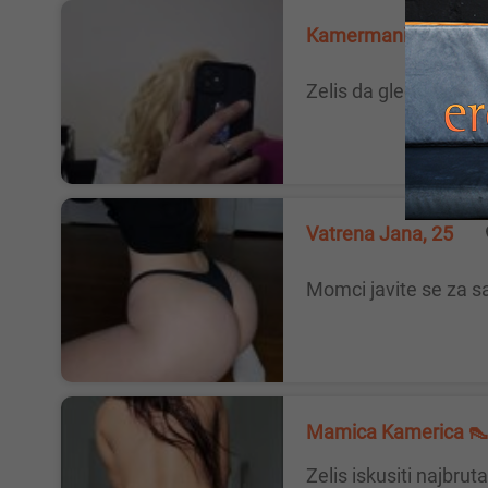
Kamermani, 43
Zelis da gledas seks
Vatrena Jana, 25
Momci javite se za s
Mamica Kamerica 👠
Zelis iskusiti najbrutalniji online 💦 Zelis da ti ispunim sve svoje fantazije😈 Onda nemoj cekati nego se javi odmah 👅 Uvek