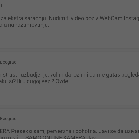
d
vala na razumevanju.
Beograd
ku si? Ili u dugoj vezi? Ovde ...
Beograd
igram u krilu. SAMO ONLINE KAMERA Jav...