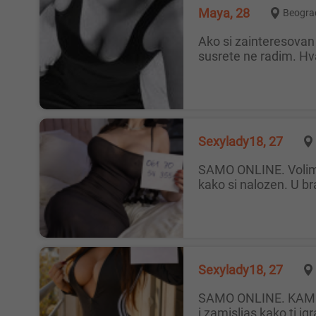
Maya, 28
Beogra
Ako si zainteresovan za ekstra saradnju. Nudim ti video poziv WebCam Instagram: gospodjetina.majaa Uživo viđanja i
susrete ne radim. H
Sexylady18, 27
SAMO ONLINE. Volim strast i uzbudjenje, volim da lozim i da me gutas pogledam, uzivam da te dovodim do ludila da gledam
kako si nalozen. U bra
Sexylady18, 27
SAMO ONLINE. KAMERA Preseksi sam, perverzna i pohotna. Javi se da uzivamo. Obozavam strast i kad me gutas pogledom
i zamisljas kako ti 