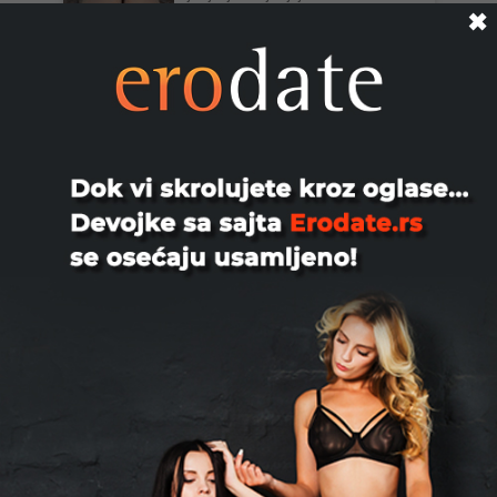
zanima me nikakv kontakt ...
✖
Beograd
Vrelasisatamala, 23
Zdravo drkaci😈 Prava,sisata i
jebozovna Anja. Pre svega da se
razumemo,pre prvog online-a uzivo ...
Beograd
Madam, 36
Cam to Cam Uskoro kanal sa slikkama
Preporuke live sec video
@Hannibal77Lektor
Beograd
Porno Camera🎥, 23