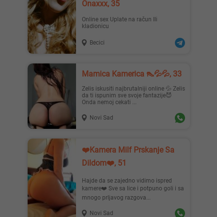
Onaxxx, 35
Online sex Uplate na račun Ili
kladionicu
Becici
Mamica Kamerica 👠💦💦, 33
Zelis iskusiti najbrutalniji online 💦 Zelis
da ti ispunim sve svoje fantazije😈
Onda nemoj cekati ...
Novi Sad
❤️Kamera Milf Prskanje Sa
Dildom❤️, 51
Hajde da se zajedno vidimo ispred
kamere❤️ Sve sa lice i potpuno goli i sa
mnogo prljavog razgova...
Novi Sad