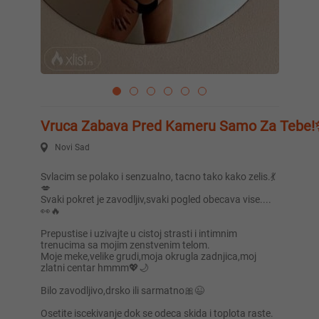
Vruca Zabava Pred Kameru Samo Za Tebe!
Novi Sad
Svlacim se polako i senzualno, tacno tako kako zelis.💃
💋
Svaki pokret je zavodljiv,svaki pogled obecava vise....
👀🔥
Prepustise i uzivajte u cistoj strasti i intimnim
trenucima sa mojim zenstvenim telom.
Moje meke,velike grudi,moja okrugla zadnjica,moj
zlatni centar hmmm💖🌙
Bilo zavodljivo,drsko ili sarmatno🎀😉
Osetite iscekivanje dok se odeca skida i toplota raste.