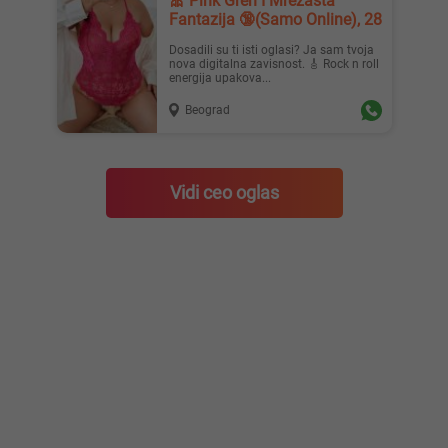
🎀 Pink Greh I Mrežasta
Fantazija 🔞(Samo Online), 28
Dosadili su ti isti oglasi? Ja sam tvoja
nova digitalna zavisnost. 🎸 Rock n roll
energija upakova...
Beograd
Vidi ceo oglas