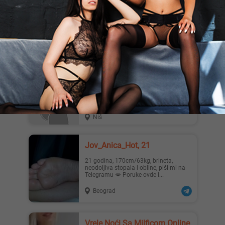
Camera👍 Klipovi👍 HotChat👍 Slike👌
Perverzna I najbolja☺️ WACAP👉👉👉
👉👉👉👉
Beograd
Dzejdi, 36
Zena 36 godina iz Niša, trazi muskarca
za erotsko dopisivanje
Niš
Jov_Anica_Hot, 21
21 godina, 170cm/63kg, brineta,
neodoljiva stopala i obline, piši mi na
Telegramu 💋 Poruke ovde i...
Beograd
Vrele Noći Sa Milficom Online