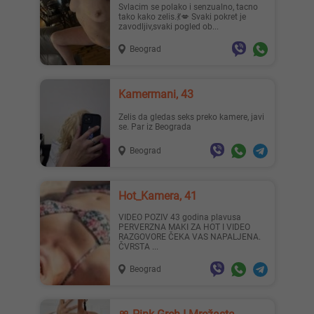
Svlacim se polako i senzualno, tacno
tako kako zelis.💃💋 Svaki pokret je
zavodljiv,svaki pogled ob...
Beograd
Kamermani, 43
Zelis da gledas seks preko kamere, javi
se. Par iz Beograda
Beograd
Hot_Kamera, 41
VIDEO POZIV 43 godina plavusa
PERVERZNA MAKI ZA HOT I VIDEO
RAZGOVORE ČEKA VAS NAPALJENA.
ČVRSTA ...
Beograd