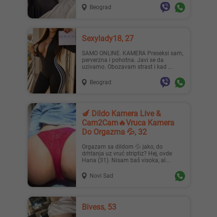
Beograd
Sexylady18, 27
SAMO ONLINE. KAMERA Preseksi sam,
perverzna i pohotna. Javi se da
uzivamo. Obozavam strast i kad ...
Beograd
🍆 Dildo Kamera Live &
Cam2Cam🔥Vruca Kamera
Do Orgazma 💦, 32
Orgazam sa dildom 💦 jako, do
drhtanja uz vruć striptiz? Hej, ovde
Hana (31). Nisam baš visoka, al...
Novi Sad
Bivess, 53