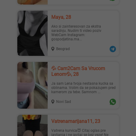
Maya, 28
Ako si zainteresovan za ekstra
saradnju. Nudim ti video poziv
WebCam Instagram:
gospodjetina.ma...
Beograd
💦 Cam2Cam Sa Vrucom
Lenom💦, 28
Ja sam Lena tvoja nestasna kucka sa
oblinama. Volim da se pokazujem pred
kamerom za tebe. Samnom ...
Novi Sad
Vatrenamarijana11, 23
Vatrena kurvica😈 Citaj oglas pre
javljanja i ne javljaj se bez veze! Ne