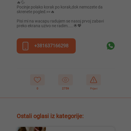
🔥💦
Pocinje polako korak po korak,dok nemozete da
skrenete pogled.👀🔥
Pisi mi na wacapu radujem se nasoj prvoj zabavi
preko ekrana uzivo ne radim.....🌟💖
+381637166298
0
2759
Prijavi
Ostali oglasi iz kategorije: