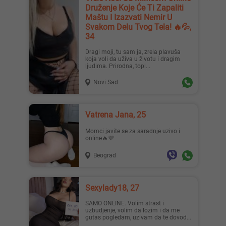
Druženje Koje Će Ti Zapaliti
Maštu I Izazvati Nemir U
Svakom Delu Tvog Tela! 🔥💦,
34
Dragi moji, tu sam ja, zrela plavuša
koja voli da uživa u životu i dragim
ljudima. Prirodna, topl...
Novi Sad
Vatrena Jana, 25
Momci javite se za saradnje uzivo i
online🔥💜
Beograd
Sexylady18, 27
SAMO ONLINE. Volim strast i
uzbudjenje, volim da lozim i da me
gutas pogledam, uzivam da te dovod...