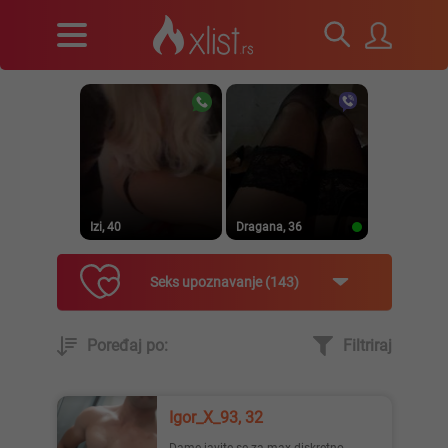
Izi, 40
Dragana, 36
Seks upoznavanje
143
Poređaj po:
Filtriraj
Prirodna, 38
Heele..., 42
Igor_X_93, 32