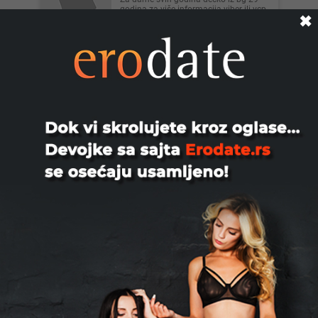
godina za više informacija viber ili vcp
✖
Beograd
Dragan, 51
Ne znam da li vredi pokušati. Danas se
sve svodi na novac, laž i iskorištavanje.
Do sada sam uvek...
Beograd
Dejan, 50
Muškarac razveden 50g poziva dame
na intimno druženje u diskreciji
060/0123461 sms poziv
Beograd
Donjohn, 36