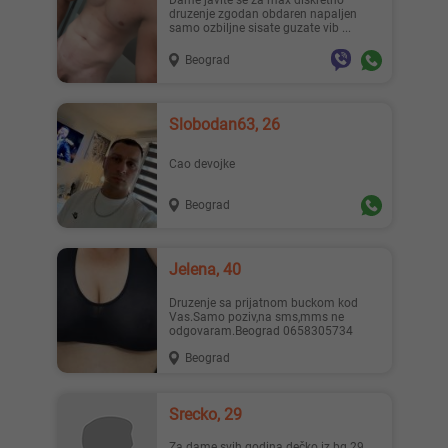
Dame javite se za max diskretno
druzenje zgodan obdaren napaljen
samo ozbiljne sisate guzate vib ...
Beograd
Lisa ..., 28
Mia996, 29
Slobodan63, 26
Cao devojke
Beograd
Teodo..., 43
Zanna, 42
Jelena, 40
Druzenje sa prijatnom buckom kod
Vas.Samo poziv,na sms,mms ne
odgovaram.Beograd 0658305734
Beograd
Ema, 35
Nastja, 27
Srecko, 29
Za dame svih godina dečko iz bg 29