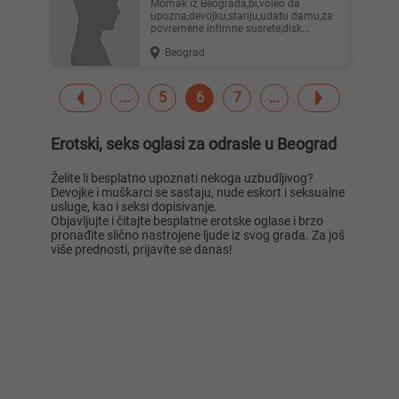
Momak iz Beograda,bi,voleo da
upozna,devojku,stariju,udatu damu,za
povremene intimne susrete,disk...
Beograd
5
6
7
Erotski, seks oglasi za odrasle u Beograd
Želite li besplatno upoznati nekoga uzbudljivog?
Devojke i muškarci se sastaju, nude eskort i seksualne
usluge, kao i seksi dopisivanje.
Objavljujte i čitajte besplatne erotske oglase i brzo
pronađite slično nastrojene ljude iz svog grada. Za još
više prednosti, prijavite se danas!