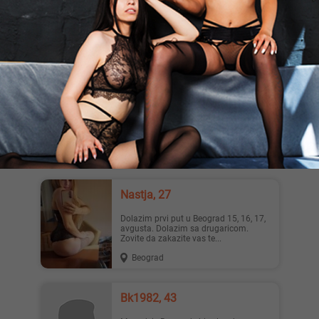
Tražim žensko društvo za povremeno
diskretno viđanje. Približno slične
godište i vitke građe rasp...
Beograd
Rock, 35
Voleo bih da upoznam devojku koja
voli da je dugo ližu. SMS
Beograd
Nastja, 27
Dolazim prvi put u Beograd 15, 16, 17,
avgusta. Dolazim sa drugaricom.
Zovite da zakazite vas te...
Beograd
Bk1982, 43