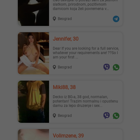
Ćao devojke! U potrazi sam za jednom
slatkom, prirodnom, pozitivnom
damicom koja želi povremena v...
Beograd
Mia996, 29
Teodo..., 43
Jennifer, 30
Dear If you are looking for a full service,
whatever your requirements are! ??So I
am your first ...
Beograd
Zanna, 42
Nastja, 27
Miki88, 38
Decko iz BG-a, 38 god, normalan,
potentan! Trazim normalnu i opustenu
damu za lepo druzenje i sex...
Beograd
Ema, 35
Pahul..., 33
Volimzene, 39