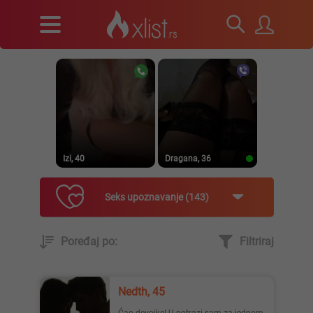
Izi, 40
Dragana, 36
Seks upoznavanje
143
Poređaj po:
Filtriraj
Prirodna, 38
Heele..., 42
Nedth, 45