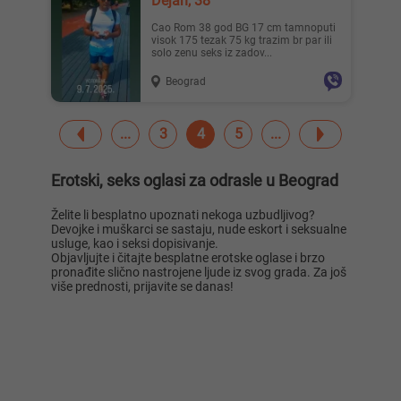
Dejan, 38
Cao Rom 38 god BG 17 cm tamnoputi
visok 175 tezak 75 kg trazim br par ili
solo zenu seks iz zadov...
Beograd
3
4
5
Erotski, seks oglasi za odrasle u Beograd
Želite li besplatno upoznati nekoga uzbudljivog?
Devojke i muškarci se sastaju, nude eskort i seksualne
usluge, kao i seksi dopisivanje.
Objavljujte i čitajte besplatne erotske oglase i brzo
pronađite slično nastrojene ljude iz svog grada. Za još
više prednosti, prijavite se danas!