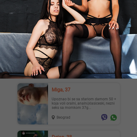
Trazim kurate jebace da me razvaljuju
danas, Beograd Pisi na wa
Beograd
Galantansponzor, 37
265SPONZOR ZA DEVOJKU Potrebna
devojka za povremena vidjanja . [18
plus ] Vlasnik sam nekoliko pr...
Beograd
Miga, 37
upoznao bi se sa stariom damom 50 +
koja voli oralni, analni,klasiceski, nezni
seks sa momkom 37g...
Beograd