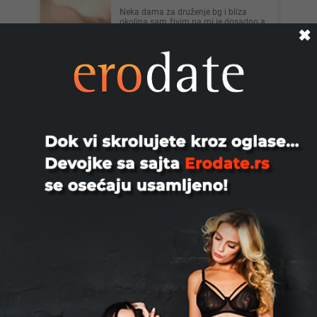
Neka dama za druženje bg i bliza
okolina sam živim pa mi je dosadno a
moze i neki par koji traži ...
✖
Beograd
Galantansponzor, 37
265SPONZOR ZA DEVOJKU Potrebna
devojka za povremena vidjanja . [18
plus ] Vlasnik sam nekoliko pr...
Beograd
Kamenibrat, 31
Zezanje je super da ne kazem divno
Beograd
Poslusnaguza97Bg, 28