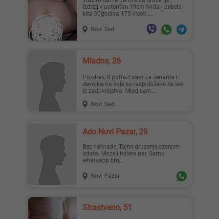
Trazim dame parove za druzenje ,
izdrzljiv potentan 19cm tvrda i debela
kita 30godina 175 visok ....
Novi Sad
Lisa ..., 28
Mia996, 29
Mladns, 26
Pozdrav, U potrazi sam za ženama i
devojkama koje su raspoložene za sex
iz zadovoljstva. Mlad sam...
Novi Sad
Teodo..., 43
Zanna, 42
Ado Novi Pazar, 29
Bez naknade, Tajno druzenje,ozenjen-
udata. Moze i hetero par. Samo
whatsapp broj.
Novi Pazar
Ema, 35
Nastja, 27
Strastveno, 51