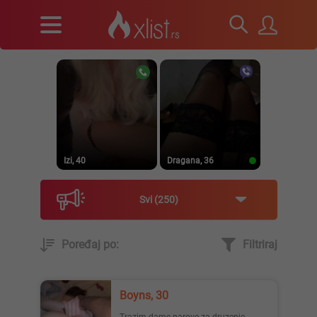
Izi, 40
Dragana, 36
Svi
250
Poređaj po:
Filtriraj
Prirodna, 38
Heele..., 42
Boyns, 30