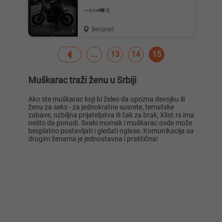
➖️➗️🟰▪️◾️◼️📵
Beograd
13
14
15
Muškarac traži ženu u Srbiji
Ako ste muškarac koji bi želeo da upozna devojku ili
ženu za seks - za jednokratne susrete, tematske
zabave, ozbiljna prijateljstva ili čak za brak, Xlist.rs ima
nešto da ponudi. Svaki momak i muškarac ovde može
besplatno postavljati i gledati oglase. Komunikacija sa
drugim ženama je jednostavna i praktična!