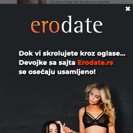
Za damu koja želi da uživa u rukama
iskusnog muškarca, voli to dugo i
✖
strastveno
Novi Sad
Deckooo, 26
Mlad decko 26 godina
Jagodina
Sen_097, 36
Tražim ženu ili par za povremeno
vidjanje i lep provod
Novi Sad
Marcato, 44