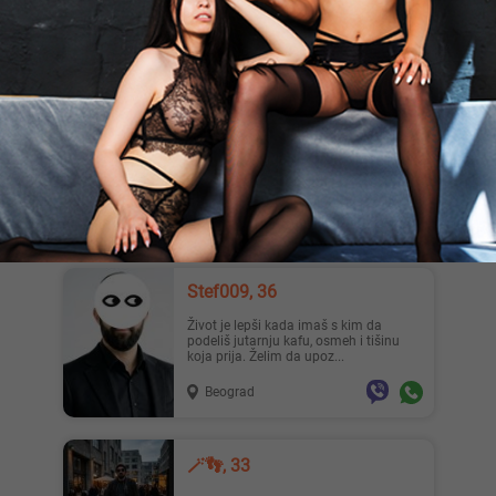
Muškarac 195cm i 115 kg traži žensku
osobu.
Bačka Palanka
Davor, 28
Mlad momak (28g) stoji na usluzi svim
zainteresovanim damama iz Novog
Sada. Elokventan, prijatan...
Novi Sad
Stef009, 36
Život je lepši kada imaš s kim da
podeliš jutarnju kafu, osmeh i tišinu
koja prija. Želim da upoz...
Beograd
🪄👣, 33