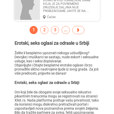
DOSAO BI KOD USAMLJENE DAME
KOJA JE ZA POVREMENO
DRUZENJE.DALJINA NIJE
PROBLEM.DAME JAVITE SE NA ...
Čačak
1
2
3
Erotski, seks oglasi za odrasle u Srbiji
Želite li besplatno upoznati nekoga uzbudljivog?
Devojke i muškarci se sastaju, nude eskort i seksualne
usluge, kao i seksi dopisivanje.
Objavljujte i čitajte besplatne erotske oglase i brzo
pronađite slično nastrojene ljude iz svog grada. Za još
više prednosti, prijavite se danas!
Erotski, seks oglasi za odrasle u Srbiji
Oni koji žele da obogate svoje seksualno iskustvo
pikantnim trenucima mogu se registrovati na stranici
Xlist.rs. Naša platforma poštuje vašu privatnost, tako
da korisnici mogu diskretno pretraživati portal i
uspostavljati nova poznanstva prema svojim željama.
Bilo da tražite partnere za sving, fetiš upoznavanje,