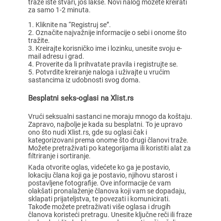
traže iste stvari, još lakše. Novi nalog možete kreirati
za samo 1-2 minuta.
Kliknite na “Registruj se”.
Označite najvažnije informacije o sebi i onome što
tražite.
Kreirajte korisničko ime i lozinku, unesite svoju e-
mail adresu i grad.
Proverite da li prihvatate pravila i registrujte se.
Potvrdite kreiranje naloga i uživajte u vrućim
sastancima iz udobnosti svog doma.
Besplatni seks-oglasi na Xlist.rs
Vrući seksualni sastanci ne moraju mnogo da koštaju.
Zapravo, najbolje je kada su besplatni. To je upravo
ono što nudi Xlist.rs, gde su oglasi čak i
kategorizovani prema onome što drugi članovi traže.
Možete pretraživati po kategorijama ili koristiti alat za
filtriranje i sortiranje.
Kada otvorite oglas, videćete ko ga je postavio,
lokaciju člana koji ga je postavio, njihovu starost i
postavljene fotografije. Ove informacije će vam
olakšati pronalaženje članova koji vam se dopadaju,
sklapati prijateljstva, te povezati i komunicirati.
Takođe možete pretraživati više oglasa i drugih
članova koristeći pretragu. Unesite ključne reči ili fraze