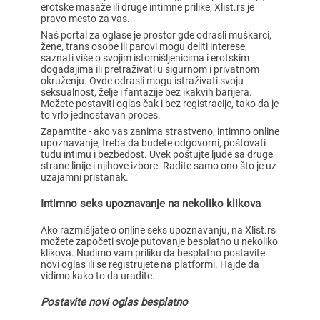
erotske masaže ili druge intimne prilike, Xlist.rs je
pravo mesto za vas.
Naš portal za oglase je prostor gde odrasli muškarci,
žene, trans osobe ili parovi mogu deliti interese,
saznati više o svojim istomišljenicima i erotskim
događajima ili pretraživati u sigurnom i privatnom
okruženju. Ovde odrasli mogu istraživati svoju
seksualnost, želje i fantazije bez ikakvih barijera.
Možete postaviti oglas čak i bez registracije, tako da je
to vrlo jednostavan proces.
Zapamtite - ako vas zanima strastveno, intimno online
upoznavanje, treba da budete odgovorni, poštovati
tuđu intimu i bezbedost. Uvek poštujte ljude sa druge
strane linije i njihove izbore. Radite samo ono što je uz
uzajamni pristanak.
Intimno seks upoznavanje na nekoliko klikova
Ako razmišljate o online seks upoznavanju, na Xlist.rs
možete započeti svoje putovanje besplatno u nekoliko
klikova. Nudimo vam priliku da besplatno postavite
novi oglas ili se registrujete na platformi. Hajde da
vidimo kako to da uradite.
Postavite novi oglas besplatno