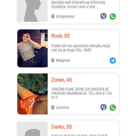
devojke radi diskretnog intimnog
druzenja, moze i oral u koli...
Kragujevac
Rock, 35
Voleo bih da upoznam devojku koja
voli da je dugo ližu. SMS
Beograd
Zoran, 45
TRAZIM CURE ZENE ZA DRUZENJE
PROVOD MASIRANJE. TEL 063 8 153
517
Loznica
Darko, 55