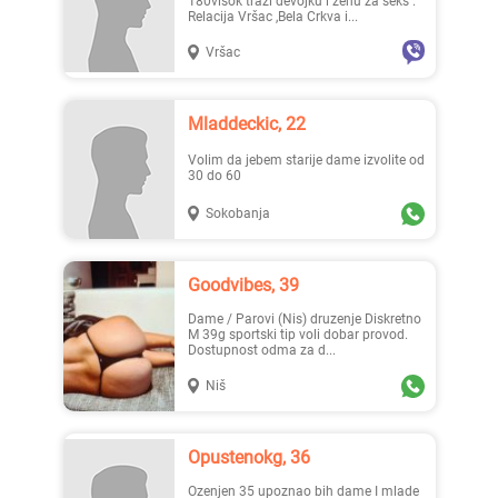
180visok traži devojku i ženu za seks .
Relacija Vršac ,Bela Crkva i...
Vršac
Mladdeckic, 22
Volim da jebem starije dame izvolite od
30 do 60
Sokobanja
Goodvibes, 39
Dame / Parovi (Nis) druzenje Diskretno
M 39g sportski tip voli dobar provod.
Dostupnost odma za d...
Niš
Opustenokg, 36
ozenjen 35 upoznao bih dame I mlade