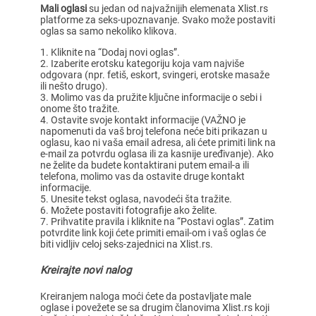
Mali oglasi
su jedan od najvažnijih elemenata Xlist.rs
platforme za seks-upoznavanje. Svako može postaviti
oglas sa samo nekoliko klikova.
Kliknite na “Dodaj novi oglas”.
Izaberite erotsku kategoriju koja vam najviše
odgovara (npr. fetiš, eskort, svingeri, erotske masaže
ili nešto drugo).
Molimo vas da pružite ključne informacije o sebi i
onome što tražite.
Ostavite svoje kontakt informacije (VAŽNO je
napomenuti da vaš broj telefona neće biti prikazan u
oglasu, kao ni vaša email adresa, ali ćete primiti link na
e-mail za potvrdu oglasa ili za kasnije uređivanje). Ako
ne želite da budete kontaktirani putem email-a ili
telefona, molimo vas da ostavite druge kontakt
informacije.
Unesite tekst oglasa, navodeći šta tražite.
Možete postaviti fotografije ako želite.
Prihvatite pravila i kliknite na “Postavi oglas”. Zatim
potvrdite link koji ćete primiti email-om i vaš oglas će
biti vidljiv celoj seks-zajednici na Xlist.rs.
Kreirajte novi nalog
Kreiranjem naloga moći ćete da postavljate male
oglase i povežete se sa drugim članovima Xlist.rs koji