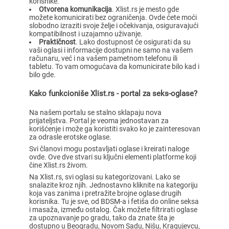
korisnike.
Otvorena komunikacija
. Xlist.rs je mesto gde
možete komunicirati bez ograničenja. Ovde ćete moći
slobodno izraziti svoje želje i očekivanja, osiguravajući
kompatibilnost i uzajamno uživanje.
Praktičnost
. Lako dostupnost će osigurati da su
vaši oglasi i informacije dostupni ne samo na vašem
računaru, već i na vašem pametnom telefonu ili
tabletu. To vam omogućava da komunicirate bilo kad i
bilo gde.
Kako funkcioniše Xlist.rs - portal za seks-oglase?
Na našem portalu se stalno sklapaju nova
prijateljstva. Portal je veoma jednostavan za
korišćenje i može ga koristiti svako ko je zainteresovan
za odrasle erotske oglase.
Svi članovi mogu postavljati oglase i kreirati naloge
ovde. Ove dve stvari su ključni elementi platforme koji
čine Xlist.rs živom.
Na Xlist.rs, svi oglasi su kategorizovani. Lako se
snalazite kroz njih. Jednostavno kliknite na kategoriju
koja vas zanima i pretražite brojne oglase drugih
korisnika. Tu je sve, od BDSM-a i fetiša do online seksa
i masaža, između ostalog. Čak možete filtrirati oglase
za upoznavanje po gradu, tako da znate šta je
dostupno u Beogradu, Novom Sadu, Nišu, Kragujevcu,