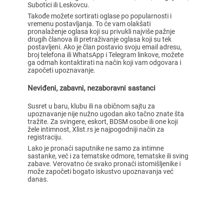
Subotici ili Leskovcu.
Takođe možete sortirati oglase po popularnosti i
vremenu postavljanja. To će vam olakšati
pronalaženje oglasa koji su privukli najviše pažnje
drugih članova ili pretraživanje oglasa koji su tek
postavljeni. Ako je član postavio svoju email adresu,
broj telefona ili WhatsApp i Telegram linkove, možete
ga odmah kontaktirati na način koji vam odgovara i
započeti upoznavanje.
Neviđeni, zabavni, nezaboravni sastanci
Susret u baru, klubu ili na običnom sajtu za
upoznavanje nije nužno ugodan ako tačno znate šta
tražite. Za svingere, eskort, BDSM osobe ili one koji
žele intimnost, Xlist.rs je najpogodniji način za
registraciju.
Lako je pronaći saputnike ne samo za intimne
sastanke, već i za tematske odmore, tematske ili sving
zabave. Verovatno će svako pronaći istomišljenike i
može započeti bogato iskustvo upoznavanja već
danas.