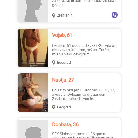
Za devojku ili damo ne bitnog izgleda i
godina
Zrenjanin
Lisa ..., 28
Mia996, 29
Vojab, 61
Oženjen, 61 godina, 187/87/20, vitalan,
obrazovan, kulturan, nežan. Tražim
mlađu, vitku devojku z...
Beograd
Teodo..., 43
Zanna, 42
Nastja, 27
Dolazim prvi put u Beograd 15, 16, 17,
avgusta. Dolazim sa drugaricom.
Zovite da zakazite vas te...
Beograd
Donbata, 36
Ema, 35
Nastja, 27
SEX Slobodan momak 36 godina