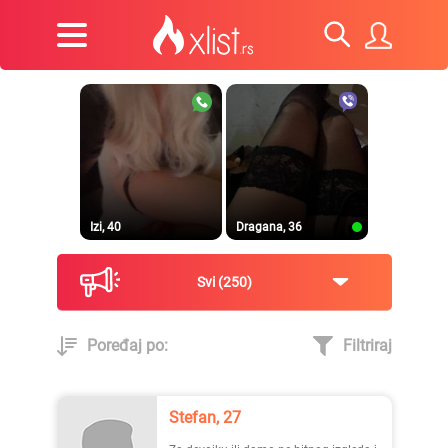
Izi, 40
Dragana, 36
Svi
250
Poređaj po:
Filtriraj
Prirodna, 38
Heele..., 42
Stefan, 27