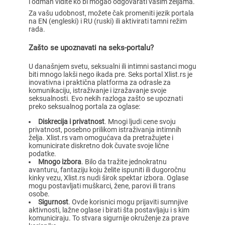
i odmah vidite ko bi mogao odgovarati vašim željama.
Za vašu udobnost, možete čak promeniti jezik portala
na EN (engleski) i RU (ruski) ili aktivirati tamni režim
rada.
Zašto se upoznavati na seks-portalu?
U današnjem svetu, seksualni ili intimni sastanci mogu
biti mnogo lakši nego ikada pre. Seks portal Xlist.rs je
inovativna i praktična platforma za odrasle za
komunikaciju, istraživanje i izražavanje svoje
seksualnosti. Evo nekih razloga zašto se upoznati
preko seksualnog portala za oglase:
Diskrecija i privatnost
. Mnogi ljudi cene svoju
privatnost, posebno prilikom istraživanja intimnih
želja. Xlist.rs vam omogućava da pretražujete i
komunicirate diskretno dok čuvate svoje lične
podatke.
Mnogo izbora
. Bilo da tražite jednokratnu
avanturu, fantaziju koju želite ispuniti ili dugoročnu
kinky vezu, Xlist.rs nudi širok spektar izbora. Oglase
mogu postavljati muškarci, žene, parovi ili trans
osobe.
Sigurnost
. Ovde korisnici mogu prijaviti sumnjive
aktivnosti, lažne oglase i birati šta postavljaju i s kim
komuniciraju. To stvara sigurnije okruženje za prave