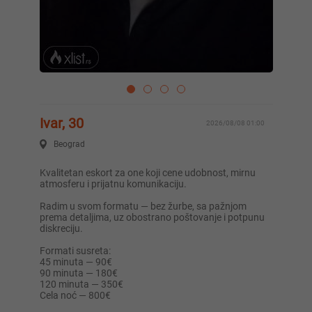
Ivar, 30
2026/08/08 01:00
Beograd
Kvalitetan eskort za one koji cene udobnost, mirnu
atmosferu i prijatnu komunikaciju.
Radim u svom formatu — bez žurbe, sa pažnjom
prema detaljima, uz obostrano poštovanje i potpunu
diskreciju.
Formati susreta:
45 minuta — 90€
90 minuta — 180€
120 minuta — 350€
Cela noć — 800€