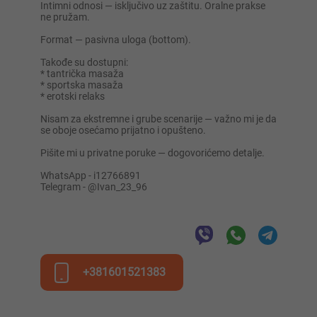
Intimni odnosi — isključivo uz zaštitu. Oralne prakse
ne pružam.
Format — pasivna uloga (bottom).
Takođe su dostupni:
* tantrička masaža
* sportska masaža
* erotski relaks
Nisam za ekstremne i grube scenarije — važno mi je da
se oboje osećamo prijatno i opušteno.
Pišite mi u privatne poruke — dogovorićemo detalje.
WhatsApp - i12766891
Telegram - @Ivan_23_96
+381601521383