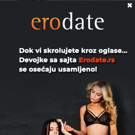
⭐️⭐️⭐️Ekskluzivno bekstvo za vaša čula.
✖
🌬🔮Zaboravite obaveze i očekivanja.
Vaše zadovoljstvo i op...
Beograd
Viktoriats, 35
I am tender and passionate trans girl. I
invite you to a relaxation program,
which usually lasts ...
Beograd
Sarats, 36
Seksi u fulu sredjena PRAVA
TRANSEXUALKA sa pravim grudima 5
u erotskom vesu za muskarce koji zel...
Beograd
Dragana, 36