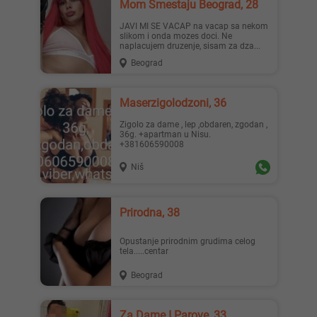
Mom Smestaju Beograd, 28
JAVI MI SE VACAP na vacap sa nekom
slikom i onda mozes doci. Ne
naplacujem druzenje, sisam za dza...
Beograd
Maserzigolodzoni, 36
Zigolo za dame , lep ,obdaren, zgodan ,
36g. +apartman u Nisu.
+381606590008
Niš
Prirodna, 38
Opustanje prirodnim grudima celog
tela.....centar
Beograd
Za Dame I Parove, 33