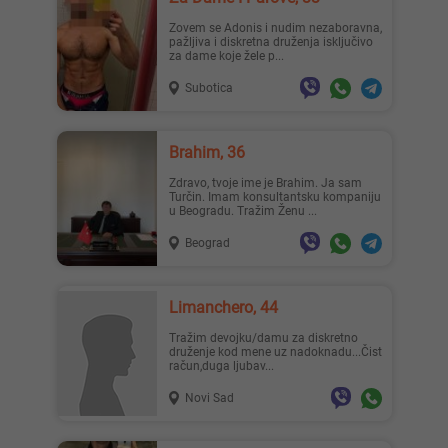
Zovem se Adonis i nudim nezaboravna,
pažljiva i diskretna druženja isključivo
za dame koje žele p...
Subotica
Brahim, 36
Zdravo, tvoje ime je Brahim. Ja sam
Turčin. Imam konsultantsku kompaniju
u Beogradu. Tražim Ženu ...
Beograd
Limanchero, 44
Tražim devojku/damu za diskretno
druženje kod mene uz nadoknadu...Čist
račun,duga ljubav...
Novi Sad