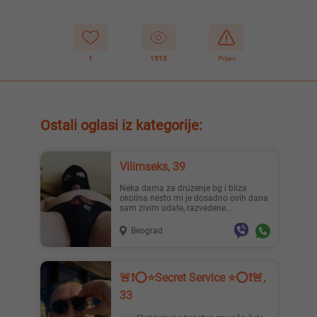
1
1515
Prijavi
Ostali oglasi iz kategorije:
Vilimseks, 39
Neka dama za druzenje bg i bliza
okolina nesto mi je dosadno ovih dana
sam zivim udate, razvedene...
Beograd
🚨❗️⭕️⭐️Secret Service ⭐️⭕️❗️🚨,
33