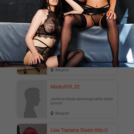
Atraktivna crnka za galantne dolazim
kod vas Beograd zagarantovan dobar
provod dogovor pozivom vi...
Beograd
Vatrena Crnka, 25
Tvoja zlatna ribica te ceka lepa slatka i
savrsena... U krevetu perfektna i
strastvena zecica jav...
Beograd
Marko933, 32
Javite se starije dame koje zelite dobar
provod.
Beograd
Lisa Transica Sisam Kitu U