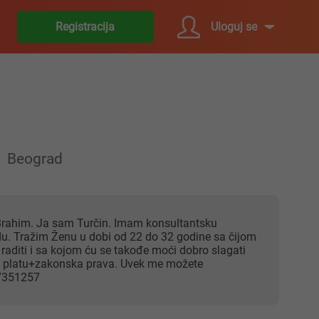
Uloguj se
Registracija
Beograd
u. Tražim Ženu u dobi od 22 do 32 godine sa čijom
aditi i sa kojom ću se takođe moći dobro slagati
te platu+zakonska prava. Uvek me možete
17351257