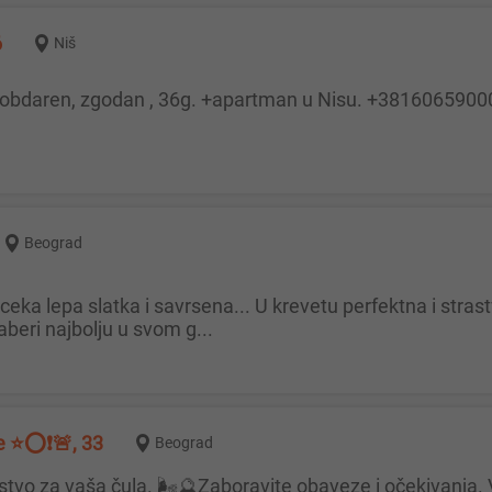
6
Niš
p ,obdaren, zgodan , 36g. +apartman u Nisu. +3816065900
Beograd
aberi najbolju u svom g...
e ⭐️⭕️❗️🚨, 33
Beograd