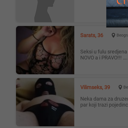
Sarats, 36
Beogr
Seksi u fulu sredjena PRAVA TRANSEXUALKA sa pravim grudima 5 u erotskom vesu za muskarce koji zele probati nesto
NOVO a i PRAVO!!! …
Vilimseks, 39
Be
Neka dama za druzenje bg i bliza okolina nesto mi je dosadno ovih dana sam zivim udate, razvedene, slobodne a moze i neki
par koji trazi pojedi