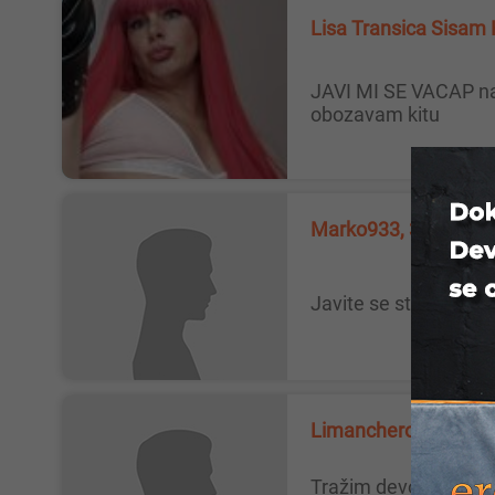
Lisa Transica Sisa
JAVI MI SE VACAP na vacap sa nekom slikom i onda mozes doci. Ne naplacujem druzenje, sisam za dzabe. Trandza sam i
obozavam kitu
Marko933, 32
B
Javite se starije da
Limanchero, 44
Tražim devojku/damu