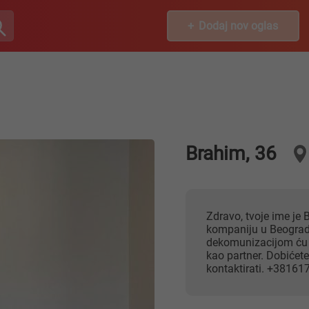
Dodaj nov oglas
Brahim, 36
Zdravo, tvoje ime je Brahim. Ja sam Turčin. Imam konsultantsku
kompaniju u Beograd
dekomunizacijom ću r
kao partner. Dobiće
kontaktirati. +3816