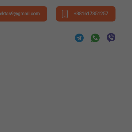
bektas9@gmail.com
+381617351257