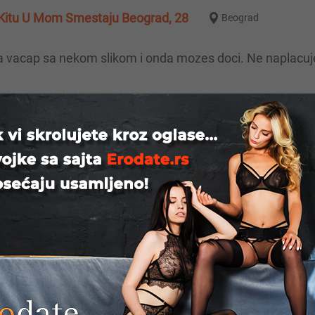
m Kitu U Mom Smestaju Beograd, 28
Beograd
eograd
me koje zelite dobar provod.
Novi Sad
 za diskretno druženje kod mene uz nadoknadu...Čist rač