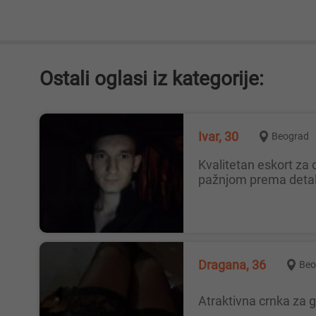
Ostali oglasi iz kategorije:
Ivar, 30
Beograd
Kvalitetan eskort za one koji cene udobnost, mirnu atmosferu i prijatnu komunikaciju. Radim u svom formatu — bez žurbe, sa
pažnjom prema detalj
Dragana, 36
Beo
Atraktivna crnka z