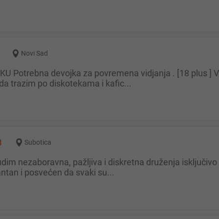
Novi Sad
 trazim po diskotekama i kafic...
3
Subotica
ntan i posvećen da svaki su...