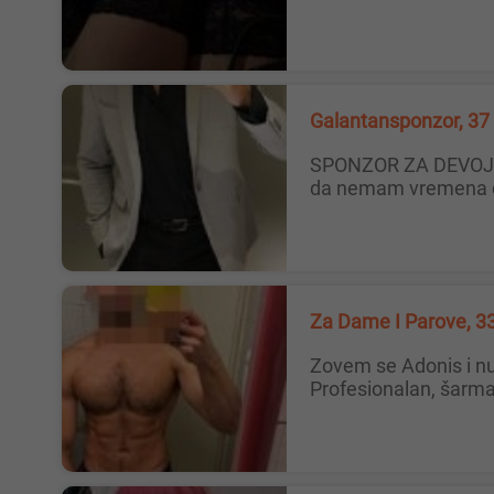
Galantansponzor, 37
SPONZOR ZA DEVOJKU Potrebna devojka za povremena vidjanja . [18 plus ] Vlasnik sam nekoliko privatnih radnji i lokala tako
da nemam vremena da
Za Dame I Parove, 3
Zovem se Adonis i nudim nezaboravna, pažljiva i diskretna druženja isključivo za dame koje žele prijatno i posebno iskustvo.
Profesionalan, šarma