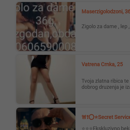
Maserzigolodzoni, 3
Zigolo za dame , le
Vatrena Crnka, 25
Tvoja zlatna ribica te ceka lepa slatka i savrsena... U krevetu perfektna i strastvena zecica javi se i dodji doziveces vrhunac
dobrog druzenja je iz
🚨❗️⭕️⭐️Secret Servic
⭐️⭐️⭐️Ekskluzivno bekstvo za vaša čula. 🌬🔮Zaboravite obaveze i očekivanja. Vaše zadovoljstvo i opuštanje su mi glavni