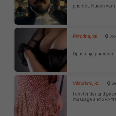
prioritet. Nudim vam 
Prirodna, 38
Beo
Opustanje prirodnim 
Viktoriats, 35
Be
I am tender and passionate trans girl. I invite you to a relaxation program, which usually lasts 3 hrs. and includes 6 types of
massage and SPA tre