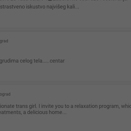
strastveno iskustvo najvišeg kali...
grad
grudima celog tela.....centar
ograd
atments, a delicious home...