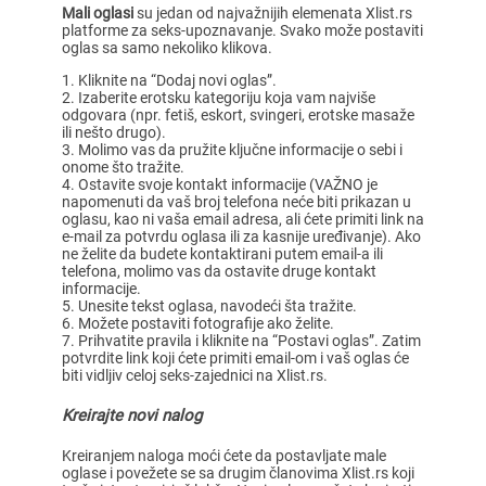
Mali oglasi
su jedan od najvažnijih elemenata Xlist.rs
platforme za seks-upoznavanje. Svako može postaviti
oglas sa samo nekoliko klikova.
Kliknite na “Dodaj novi oglas”.
Izaberite erotsku kategoriju koja vam najviše
odgovara (npr. fetiš, eskort, svingeri, erotske masaže
ili nešto drugo).
Molimo vas da pružite ključne informacije o sebi i
onome što tražite.
Ostavite svoje kontakt informacije (VAŽNO je
napomenuti da vaš broj telefona neće biti prikazan u
oglasu, kao ni vaša email adresa, ali ćete primiti link na
e-mail za potvrdu oglasa ili za kasnije uređivanje). Ako
ne želite da budete kontaktirani putem email-a ili
telefona, molimo vas da ostavite druge kontakt
informacije.
Unesite tekst oglasa, navodeći šta tražite.
Možete postaviti fotografije ako želite.
Prihvatite pravila i kliknite na “Postavi oglas”. Zatim
potvrdite link koji ćete primiti email-om i vaš oglas će
biti vidljiv celoj seks-zajednici na Xlist.rs.
Kreirajte novi nalog
Kreiranjem naloga moći ćete da postavljate male
oglase i povežete se sa drugim članovima Xlist.rs koji