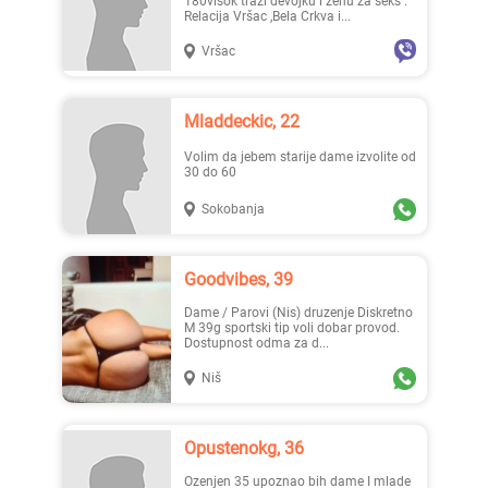
180visok traži devojku i ženu za seks .
Relacija Vršac ,Bela Crkva i...
Vršac
Mladdeckic, 22
Volim da jebem starije dame izvolite od
30 do 60
Sokobanja
Goodvibes, 39
Dame / Parovi (Nis) druzenje Diskretno
M 39g sportski tip voli dobar provod.
Dostupnost odma za d...
Niš
Opustenokg, 36
ozenjen 35 upoznao bih dame I mlade