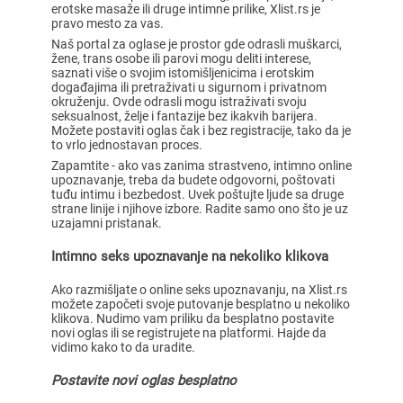
erotske masaže ili druge intimne prilike, Xlist.rs je
pravo mesto za vas.
Naš portal za oglase je prostor gde odrasli muškarci,
žene, trans osobe ili parovi mogu deliti interese,
saznati više o svojim istomišljenicima i erotskim
događajima ili pretraživati u sigurnom i privatnom
okruženju. Ovde odrasli mogu istraživati svoju
seksualnost, želje i fantazije bez ikakvih barijera.
Možete postaviti oglas čak i bez registracije, tako da je
to vrlo jednostavan proces.
Zapamtite - ako vas zanima strastveno, intimno online
upoznavanje, treba da budete odgovorni, poštovati
tuđu intimu i bezbedost. Uvek poštujte ljude sa druge
strane linije i njihove izbore. Radite samo ono što je uz
uzajamni pristanak.
Intimno seks upoznavanje na nekoliko klikova
Ako razmišljate o online seks upoznavanju, na Xlist.rs
možete započeti svoje putovanje besplatno u nekoliko
klikova. Nudimo vam priliku da besplatno postavite
novi oglas ili se registrujete na platformi. Hajde da
vidimo kako to da uradite.
Postavite novi oglas besplatno