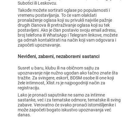
Subotici ili Leskovcu.
Takođe možete sortirati oglase po popularnosti i
vremenu postavljanja. To će vam olakšati
pronalaženje oglasa koji su privukli najviše pažnje
drugih članova ili pretraživanje oglasa koji su tek
postavljeni. Ako je član postavio svoju email adresu,
broj telefona ili WhatsApp i Telegram linkove, možete
ga odmah kontaktirati na način koji vam odgovara i
započeti upoznavanje.
Neviđeni, zabavni, nezaboravni sastanci
Susret u baru, klubu ili na običnom sajtu za
upoznavanje nije nužno ugodan ako tačno znate šta
tražite. Za svingere, eskort, BDSM osobe ili one koji
žele intimnost, Xlist.rs je najpogodniji način za
registraciju.
Lako je pronaći saputnike ne samo za intimne
sastanke, već i za tematske odmore, tematske ili sving
zabave. Verovatno će svako pronaći istomišljenike i
može započeti bogato iskustvo upoznavanja već
danas.