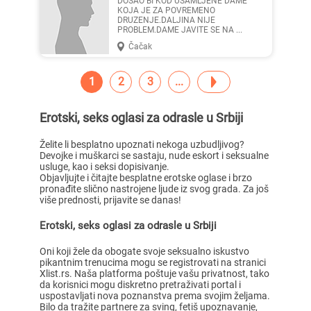
DOSAO BI KOD USAMLJENE DAME
KOJA JE ZA POVREMENO
DRUZENJE.DALJINA NIJE
PROBLEM.DAME JAVITE SE NA ...
Čačak
1
2
3
Erotski, seks oglasi za odrasle u Srbiji
Želite li besplatno upoznati nekoga uzbudljivog?
Devojke i muškarci se sastaju, nude eskort i seksualne
usluge, kao i seksi dopisivanje.
Objavljujte i čitajte besplatne erotske oglase i brzo
pronađite slično nastrojene ljude iz svog grada. Za još
više prednosti, prijavite se danas!
Erotski, seks oglasi za odrasle u Srbiji
Oni koji žele da obogate svoje seksualno iskustvo
pikantnim trenucima mogu se registrovati na stranici
Xlist.rs. Naša platforma poštuje vašu privatnost, tako
da korisnici mogu diskretno pretraživati portal i
uspostavljati nova poznanstva prema svojim željama.
Bilo da tražite partnere za sving, fetiš upoznavanje,