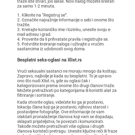
traže iste stvari, još lakše. Novi nalog možete kreirati
za samo 1-2 minuta.
Kliknite na “Registruj se”.
Označite najvažnije informacije o sebi i onome što
tražite.
Kreirajte korisničko ime i lozinku, unesite svoju e-
mail adresu i grad.
Proverite da li prihvatate pravila i registrujte se.
Potvrdite kreiranje naloga i uživajte u vrućim
sastancima iz udobnosti svog doma.
Besplatni seks-oglasi na Xlist.rs
Vrući seksualni sastanci ne moraju mnogo da koštaju.
Zapravo, najbolje je kada su besplatni. To je upravo
ono što nudi Xlist.rs, gde su oglasi čak i
kategorizovani prema onome što drugi članovi traže.
Možete pretraživati po kategorijama ili koristiti alat za
filtriranje i sortiranje.
Kada otvorite oglas, videćete ko ga je postavio,
lokaciju člana koji ga je postavio, njihovu starost i
postavljene fotografije. Ove informacije će vam
olakšati pronalaženje članova koji vam se dopadaju,
sklapati prijateljstva, te povezati i komunicirati.
Takođe možete pretraživati više oglasa i drugih
članova koristeći pretragu. Unesite ključne reči ili fraze