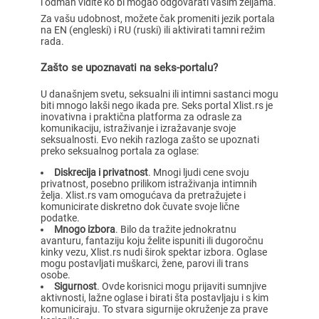
i odmah vidite ko bi mogao odgovarati vašim željama.
Za vašu udobnost, možete čak promeniti jezik portala
na EN (engleski) i RU (ruski) ili aktivirati tamni režim
rada.
Zašto se upoznavati na seks-portalu?
U današnjem svetu, seksualni ili intimni sastanci mogu
biti mnogo lakši nego ikada pre. Seks portal Xlist.rs je
inovativna i praktična platforma za odrasle za
komunikaciju, istraživanje i izražavanje svoje
seksualnosti. Evo nekih razloga zašto se upoznati
preko seksualnog portala za oglase:
Diskrecija i privatnost
. Mnogi ljudi cene svoju
privatnost, posebno prilikom istraživanja intimnih
želja. Xlist.rs vam omogućava da pretražujete i
komunicirate diskretno dok čuvate svoje lične
podatke.
Mnogo izbora
. Bilo da tražite jednokratnu
avanturu, fantaziju koju želite ispuniti ili dugoročnu
kinky vezu, Xlist.rs nudi širok spektar izbora. Oglase
mogu postavljati muškarci, žene, parovi ili trans
osobe.
Sigurnost
. Ovde korisnici mogu prijaviti sumnjive
aktivnosti, lažne oglase i birati šta postavljaju i s kim
komuniciraju. To stvara sigurnije okruženje za prave