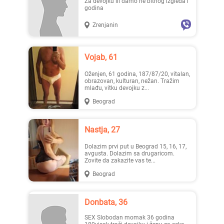
Za devojku ili damo ne bitnog izgleda i
godina
Zrenjanin
Lisa ..., 28
Mia996, 29
Vojab, 61
Oženjen, 61 godina, 187/87/20, vitalan,
obrazovan, kulturan, nežan. Tražim
mlađu, vitku devojku z...
Beograd
Teodo..., 43
Zanna, 42
Nastja, 27
Dolazim prvi put u Beograd 15, 16, 17,
avgusta. Dolazim sa drugaricom.
Zovite da zakazite vas te...
Beograd
Donbata, 36
Ema, 35
Nastja, 27
SEX Slobodan momak 36 godina