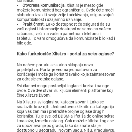
korisnike.
Otvorena komunikacija
. Xlist.rs je mesto gde
možete komunicirati bez ograničenja. Ovde ćete moći
slobodno izraziti svoje želje i očekivanja, osiguravajući
kompatibilnost i uzajamno uživanje.
Praktičnost
. Lako dostupnost će osigurati da su
vaši oglasi i informacije dostupni ne samo na vašem
računaru, već i na vašem pametnom telefonu ili
tabletu. To vam omogućava da komunicirate bilo kad i
bilo gde.
Kako funkcioniše Xlist.rs - portal za seks-oglase?
Na našem portalu se stalno sklapaju nova
prijateljstva. Portal je veoma jednostavan za
korišćenje i može ga koristiti svako ko je zainteresovan
za odrasle erotske oglase.
Svi članovi mogu postavljati oglase i kreirati naloge
ovde. Ove dve stvari su ključni elementi platforme koji
čine Xlist.rs živom.
Na Xlist.rs, svi oglasi su kategorizovani. Lako se
snalazite kroz njih. Jednostavno kliknite na kategoriju
koja vas zanima i pretražite brojne oglase drugih
korisnika. Tu je sve, od BDSM-a i fetiša do online seksa
i masaža, između ostalog. Čak možete filtrirati oglase
za upoznavanje po gradu, tako da znate šta je
dostupno u Beogradu, Novom Sadu, Nišu, Kragujevcu,