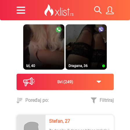
Izi, 40
Dragana, 36
Svi
249
Poređaj po:
Filtriraj
Prirodna, 38
Heele..., 42
Stefan, 27