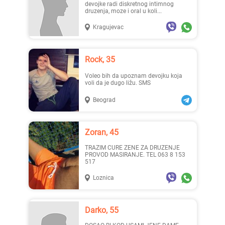
devojke radi diskretnog intimnog
druzenja, moze i oral u koli...
Kragujevac
Rock, 35
Voleo bih da upoznam devojku koja
voli da je dugo ližu. SMS
Beograd
Zoran, 45
TRAZIM CURE ZENE ZA DRUZENJE
PROVOD MASIRANJE. TEL 063 8 153
517
Loznica
Darko, 55