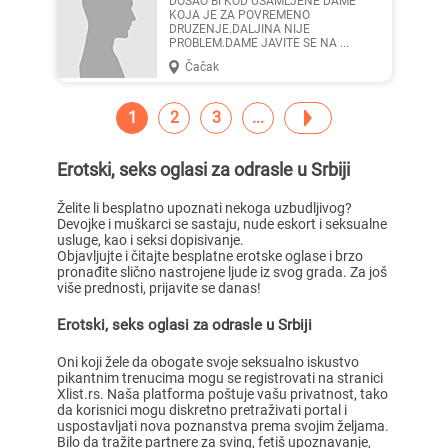
DOSAO BI KOD USAMLJENE DAME
KOJA JE ZA POVREMENO
DRUZENJE.DALJINA NIJE
PROBLEM.DAME JAVITE SE NA ...
Čačak
1
2
3
Erotski, seks oglasi za odrasle u Srbiji
Želite li besplatno upoznati nekoga uzbudljivog?
Devojke i muškarci se sastaju, nude eskort i seksualne
usluge, kao i seksi dopisivanje.
Objavljujte i čitajte besplatne erotske oglase i brzo
pronađite slično nastrojene ljude iz svog grada. Za još
više prednosti, prijavite se danas!
Erotski, seks oglasi za odrasle u Srbiji
Oni koji žele da obogate svoje seksualno iskustvo
pikantnim trenucima mogu se registrovati na stranici
Xlist.rs. Naša platforma poštuje vašu privatnost, tako
da korisnici mogu diskretno pretraživati portal i
uspostavljati nova poznanstva prema svojim željama.
Bilo da tražite partnere za sving, fetiš upoznavanje,