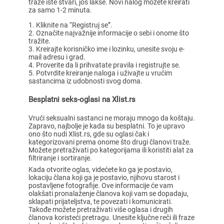
traže iste stvari, još lakše. Novi nalog možete kreirati
za samo 1-2 minuta.
Kliknite na “Registruj se”.
Označite najvažnije informacije o sebi i onome što
tražite.
Kreirajte korisničko ime i lozinku, unesite svoju e-
mail adresu i grad.
Proverite da li prihvatate pravila i registrujte se.
Potvrdite kreiranje naloga i uživajte u vrućim
sastancima iz udobnosti svog doma.
Besplatni seks-oglasi na Xlist.rs
Vrući seksualni sastanci ne moraju mnogo da koštaju.
Zapravo, najbolje je kada su besplatni. To je upravo
ono što nudi Xlist.rs, gde su oglasi čak i
kategorizovani prema onome što drugi članovi traže.
Možete pretraživati po kategorijama ili koristiti alat za
filtriranje i sortiranje.
Kada otvorite oglas, videćete ko ga je postavio,
lokaciju člana koji ga je postavio, njihovu starost i
postavljene fotografije. Ove informacije će vam
olakšati pronalaženje članova koji vam se dopadaju,
sklapati prijateljstva, te povezati i komunicirati.
Takođe možete pretraživati više oglasa i drugih
članova koristeći pretragu. Unesite ključne reči ili fraze