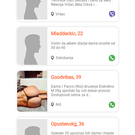
180visok traži devojku i ženu za seks .
Relacija Vršac ,Bela Crkva i...
Vršac
Mladdeckic, 22
Volim da jebem starije dame izvolite od
30 do 60
Sokobanja
Goodvibes, 39
Dame / Parovi (Nis) druzenje Diskretno
M 39g sportski tip voli dobar provod.
Dostupnost odma za d...
Niš
Opustenokg, 36
ozenjen 35 upoznao bih dame I mlade