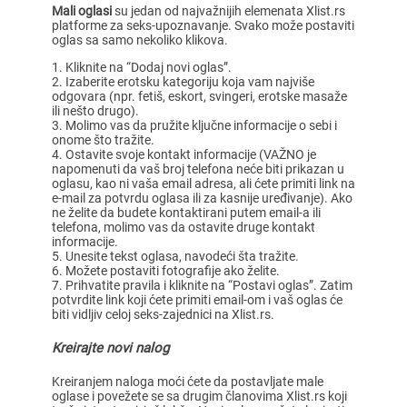
Mali oglasi
su jedan od najvažnijih elemenata Xlist.rs
platforme za seks-upoznavanje. Svako može postaviti
oglas sa samo nekoliko klikova.
Kliknite na “Dodaj novi oglas”.
Izaberite erotsku kategoriju koja vam najviše
odgovara (npr. fetiš, eskort, svingeri, erotske masaže
ili nešto drugo).
Molimo vas da pružite ključne informacije o sebi i
onome što tražite.
Ostavite svoje kontakt informacije (VAŽNO je
napomenuti da vaš broj telefona neće biti prikazan u
oglasu, kao ni vaša email adresa, ali ćete primiti link na
e-mail za potvrdu oglasa ili za kasnije uređivanje). Ako
ne želite da budete kontaktirani putem email-a ili
telefona, molimo vas da ostavite druge kontakt
informacije.
Unesite tekst oglasa, navodeći šta tražite.
Možete postaviti fotografije ako želite.
Prihvatite pravila i kliknite na “Postavi oglas”. Zatim
potvrdite link koji ćete primiti email-om i vaš oglas će
biti vidljiv celoj seks-zajednici na Xlist.rs.
Kreirajte novi nalog
Kreiranjem naloga moći ćete da postavljate male
oglase i povežete se sa drugim članovima Xlist.rs koji