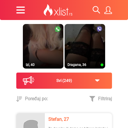
Izi, 40
Dragana, 36
Svi
249
Poređaj po:
Filtriraj
Prirodna, 38
Heele..., 42
Stefan, 27