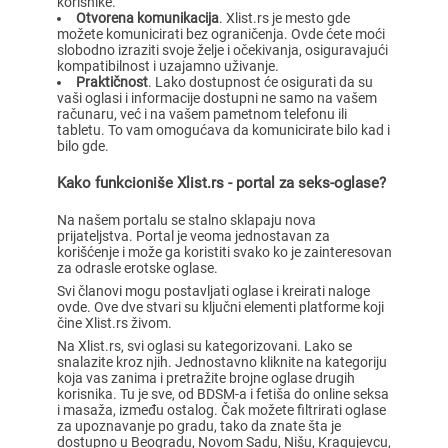
korisnike.
Otvorena komunikacija
. Xlist.rs je mesto gde
možete komunicirati bez ograničenja. Ovde ćete moći
slobodno izraziti svoje želje i očekivanja, osiguravajući
kompatibilnost i uzajamno uživanje.
Praktičnost
. Lako dostupnost će osigurati da su
vaši oglasi i informacije dostupni ne samo na vašem
računaru, već i na vašem pametnom telefonu ili
tabletu. To vam omogućava da komunicirate bilo kad i
bilo gde.
Kako funkcioniše Xlist.rs - portal za seks-oglase?
Na našem portalu se stalno sklapaju nova
prijateljstva. Portal je veoma jednostavan za
korišćenje i može ga koristiti svako ko je zainteresovan
za odrasle erotske oglase.
Svi članovi mogu postavljati oglase i kreirati naloge
ovde. Ove dve stvari su ključni elementi platforme koji
čine Xlist.rs živom.
Na Xlist.rs, svi oglasi su kategorizovani. Lako se
snalazite kroz njih. Jednostavno kliknite na kategoriju
koja vas zanima i pretražite brojne oglase drugih
korisnika. Tu je sve, od BDSM-a i fetiša do online seksa
i masaža, između ostalog. Čak možete filtrirati oglase
za upoznavanje po gradu, tako da znate šta je
dostupno u Beogradu, Novom Sadu, Nišu, Kragujevcu,