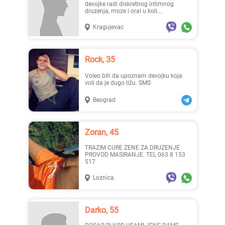
devojke radi diskretnog intimnog
druzenja, moze i oral u koli...
Kragujevac
Rock, 35
Voleo bih da upoznam devojku koja
voli da je dugo ližu. SMS
Beograd
Zoran, 45
TRAZIM CURE ZENE ZA DRUZENJE
PROVOD MASIRANJE. TEL 063 8 153
517
Loznica
Darko, 55