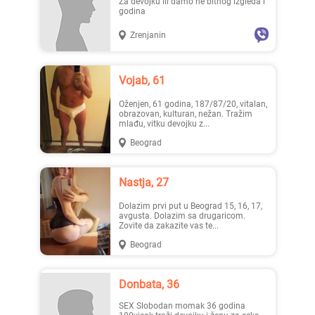
Za devojku ili damo ne bitnog izgleda i
godina
Zrenjanin
Lisa ..., 28
Mia996, 29
Vojab, 61
Oženjen, 61 godina, 187/87/20, vitalan,
obrazovan, kulturan, nežan. Tražim
mlađu, vitku devojku z...
Beograd
Teodo..., 43
Zanna, 42
Nastja, 27
Dolazim prvi put u Beograd 15, 16, 17,
avgusta. Dolazim sa drugaricom.
Zovite da zakazite vas te...
Beograd
Donbata, 36
Ema, 35
Nastja, 27
SEX Slobodan momak 36 godina