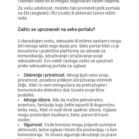
i odmah vidite ko bi mogao odgovarati vašim željama.
Za vašu udobnost, možete čak promeniti jezik portala
na EN (engleski) i RU (ruski) ili aktivirati tamni režim
rada.
Zašto se upoznavati na seks-portalu?
U današnjem svetu, seksualni ili intimni sastanci mogu
biti mnogo lakši nego ikada pre. Seks portal Xlist.rs je
inovativna i praktična platforma za odrasle za
komunikaciju, istraživanje i izražavanje svoje
seksualnosti. Evo nekih razloga zašto se upoznati
preko seksualnog portala za oglase:
Diskrecija i privatnost
. Mnogi ljudi cene svoju
privatnost, posebno prilikom istraživanja intimnih
želja. Xlist.rs vam omogućava da pretražujete i
komunicirate diskretno dok čuvate svoje lične
podatke.
Mnogo izbora
. Bilo da tražite jednokratnu
avanturu, fantaziju koju želite ispuniti ili dugoročnu
kinky vezu, Xlist.rs nudi širok spektar izbora. Oglase
mogu postavljati muškarci, žene, parovi ili trans
osobe.
Sigurnost
. Ovde korisnici mogu prijaviti sumnjive
aktivnosti, lažne oglase i birati šta postavljaju i s kim
komuniciraju. To stvara sigurnije okruženje za prave