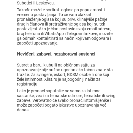
Subotici ili Leskovcu.
Takođe možete sortirati oglase po popularnosti i
vremenu postavljanja. To će vam olakšati
pronalaženje oglasa koji su privukli najviše pažnje
drugih članova ili pretraživanje oglasa koji su tek
postavljeni. Ako je član postavio svoju email adresu,
broj telefona ili WhatsApp i Telegram linkove, možete
ga odmah kontaktirati na način koji vam odgovara i
započeti upoznavanje.
Neviđeni, zabavni, nezaboravni sastanci
Susret u baru, klubu ili na običnom sajtu za
upoznavanje nije nužno ugodan ako tačno znate šta
tražite. Za svingere, eskort, BDSM osobe ili one koji
žele intimnost, Xlist.rs je najpogodniji način za
registraciju.
Lako je pronaći saputnike ne samo za intimne
sastanke, već i za tematske odmore, tematske ili sving
zabave. Verovatno će svako pronaći istomišljenike i
može započeti bogato iskustvo upoznavanja već
danas.