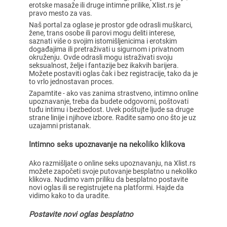
erotske masaže ili druge intimne prilike, Xlist.rs je
pravo mesto za vas.
Naš portal za oglase je prostor gde odrasli muškarci,
žene, trans osobe ili parovi mogu deliti interese,
saznati više o svojim istomišljenicima i erotskim
događajima ili pretraživati u sigurnom i privatnom
okruženju. Ovde odrasli mogu istraživati svoju
seksualnost, želje i fantazije bez ikakvih barijera.
Možete postaviti oglas čak i bez registracije, tako da je
to vrlo jednostavan proces.
Zapamtite - ako vas zanima strastveno, intimno online
upoznavanje, treba da budete odgovorni, poštovati
tuđu intimu i bezbedost. Uvek poštujte ljude sa druge
strane linije i njihove izbore. Radite samo ono što je uz
uzajamni pristanak.
Intimno seks upoznavanje na nekoliko klikova
Ako razmišljate o online seks upoznavanju, na Xlist.rs
možete započeti svoje putovanje besplatno u nekoliko
klikova. Nudimo vam priliku da besplatno postavite
novi oglas ili se registrujete na platformi. Hajde da
vidimo kako to da uradite.
Postavite novi oglas besplatno