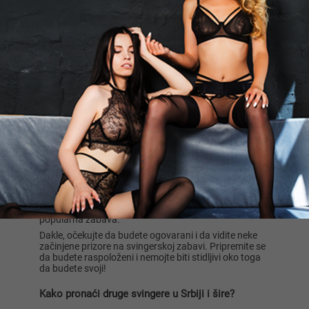
upoznati sa drugim učesnicima zabave ili im pomoći
da se uključe u akciju.
Najbolje je doći na zabavu sa svojim partnerima kako
biste se osećali što ugodnije i samouverenije u vezi sa
svojim postupcima. Budite svesni da svingeri obično
vole da imaju otvoreno prikazani seks na zabavi, pa
može biti svakakvih igara oko vas. Svingeri imaju
najveće poštovanje prema međusobnom pristanku jer
je svima interes seksualno zadovoljstvo, pa je gotovo
nemoguće da vas iko natera da radite nešto što vam
se ne sviđa na takvoj zabavi.
Nisu sve svingerske zabave orgije. To je uobičajeni mit.
Iako se dešavaju, svingeri na njima mogu imati širok
spektar slobodnih aktivnosti. Neka žurka može biti
tematska, gde je grupni seks ili razmena partnera
samo deo programa, ali ne i cela poenta. Svingeri
takođe vole da organizuju događaje ili zabave na polu-
javnim mestima kao što su hoteli, odmarališta ili čak
krstarenja. Svingersko krstarenje je stvarna i
popularna zabava.
Dakle, očekujte da budete ogovarani i da vidite neke
začinjene prizore na svingerskoj zabavi. Pripremite se
da budete raspoloženi i nemojte biti stidljivi oko toga
da budete svoji!
Kako pronaći druge svingere u Srbiji i šire?