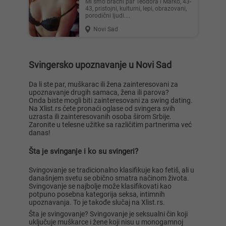
Mi smo bračni par Teodora i Marko, 43-
43, pristojni, kulturni, lepi, obrazovani,
porodični ljudi....
Novi Sad
Lisa ..., 28
Mia996, 29
Svingersko upoznavanje u Novi Sad
Da li ste par, muškarac ili žena zainteresovani za
upoznavanje drugih samaca, žena ili parova?
Onda biste mogli biti zainteresovani za swing dating.
Na Xlist.rs ćete pronaći oglase od svingera svih
uzrasta ili zainteresovanih osoba širom Srbije.
Zaronite u telesne užitke sa različitim partnerima već
Teodo..., 43
Zanna, 42
danas!
Šta je svinganje i ko su svingeri?
Svingovanje se tradicionalno klasifikuje kao fetiš, ali u
današnjem svetu se obično smatra načinom života.
Svingovanje se najbolje može klasifikovati kao
potpuno posebna kategorija seksa, intimnih
upoznavanja. To je takođe slučaj na Xlist.rs.
Ema, 35
Nastja, 27
Šta je svingovanje? Svingovanje je seksualni čin koji
uključuje muškarce i žene koji nisu u monogamnoj