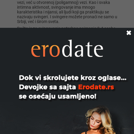
vezi, već u otvorenoj (poligamnoj) vezi. Kao i svaka
intimna aktivnost, svingovanje ima mnogo
karakteristika i nijansi, ali ljudi koji ga praktikuju se
nazivaju svingeri. I svingere možete pronaći ne samo u
Srbiji, već i širom sveta.
Pošto je za svingovanje potrebno najmanje 3-4 osobe,
✖
svingeri obično imaju seks na posebnim svingerskim
zabavama ili kada se sastanu dva ili više parova.
Postoji i niz svingerskih klubova gde parovi ili osobe
dolaze spremni da zamene partnere sa ljudima koje
još ne poznaju, ali im se sviđaju. To je kao običan noćni
klub, ali svi znaju šta žele.
Ljudi postaju svingeri i isprobavaju svingovanje iz
raznih razloga. Neki su vođeni radoznalošću, drugi
željom da obogate svoj seksualni život, treći
neutaživom glađu za seksom. Zanimljivo je da mnogi
parovi i osobe koji postanu svingeri počnu brzo da
uživaju u tome. Često to ojačava vezu unutar para.
Takođe je često da jedna osoba u novoj vezi, koja je
već bila svinger, uključi svog drugog partnera!
Šta očekivati na svingerskim zabavama?
Svingerske zabave mogu biti veoma raznolike. Ako se
pitate, verovatno nikada niste bili na jednoj. Obično,
novi svingeri mogu pronaći mentorski par koji će ih