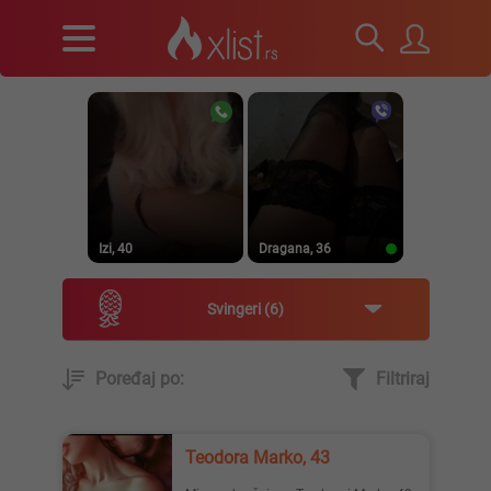
Izi, 40
Dragana, 36
Svingeri
6
Poređaj po:
Filtriraj
Prirodna, 38
Heele..., 42
Teodora Marko, 43