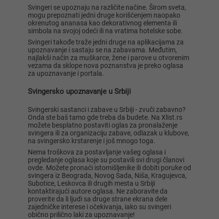
Svingeri se upoznaju na različite načine. Širom sveta,
mogu prepoznati jedni druge korišćenjem naopako
okrenutog ananasa kao dekorativnog elementa ili
simbola na svojoj odeći ili na vratima hotelske sobe.
Svingeri takođe traže jedni druge na aplikacijama za
upoznavanje i sastaju se na zabavama. Međutim,
najlakši način za muškarce, žene i parove u otvorenim
vezama da sklope nova poznanstva je preko oglasa
za upoznavanje i portala.
Svingersko upoznavanje u Srbiji
Svingerski sastanci i zabave u Srbiji - zvuči zabavno?
Onda ste baš tamo gde treba da budete. Na Xlist.rs
možete besplatno postaviti oglas za pronalaženje
svingera ili za organizaciju zabave, odlazak u klubove,
na svingersko krstarenje i još mnogo toga.
Nema troškova za postavljanje vašeg oglasa i
pregledanje oglasa koje su postavili svi drugi članovi
ovde. Možete pronaći istomišljenike ili dobiti poruke od
svingera iz Beograda, Novog Sada, Niša, Kragujevca,
Subotice, Leskovca ili drugih mesta u Srbiji
kontaktirajući autore oglasa. Ne zaboravite da
proverite da li ljudi sa druge strane ekrana dele
zajedničke interese i očekivanja, iako su svingeri
obično prilično laki za upoznavanje!