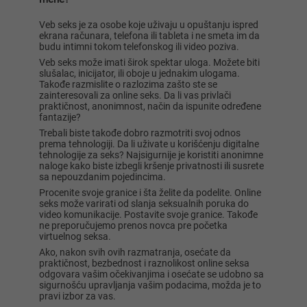
Veb seks je za osobe koje uživaju u opuštanju ispred
ekrana računara, telefona ili tableta i ne smeta im da
budu intimni tokom telefonskog ili video poziva.
Veb seks može imati širok spektar uloga. Možete biti
slušalac, inicijator, ili oboje u jednakim ulogama.
Takođe razmislite o razlozima zašto ste se
zainteresovali za online seks. Da li vas privlači
praktičnost, anonimnost, način da ispunite određene
fantazije?
Trebali biste takođe dobro razmotriti svoj odnos
prema tehnologiji. Da li uživate u korišćenju digitalne
tehnologije za seks? Najsigurnije je koristiti anonimne
naloge kako biste izbegli kršenje privatnosti ili susrete
sa nepouzdanim pojedincima.
Procenite svoje granice i šta želite da podelite. Online
seks može varirati od slanja seksualnih poruka do
video komunikacije. Postavite svoje granice. Takođe
ne preporučujemo prenos novca pre početka
virtuelnog seksa.
Ako, nakon svih ovih razmatranja, osećate da
praktičnost, bezbednost i raznolikost online seksa
odgovara vašim očekivanjima i osećate se udobno sa
sigurnošću upravljanja vašim podacima, možda je to
pravi izbor za vas.