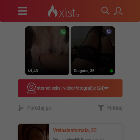
Izi, 40
Dragana, 36
Internet seks i video/fotografije
24
Poređaj po:
Filtriraj
Prirodna, 38
Heele..., 42
Vrelasisatamala, 23