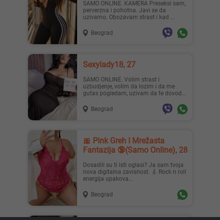
SAMO ONLINE. KAMERA Preseksi sam,
perverzna i pohotna. Javi se da
uzivamo. Obozavam strast i kad ...
Beograd
Sexylady18, 27
SAMO ONLINE. Volim strast i
uzbudjenje, volim da lozim i da me
gutas pogledam, uzivam da te dovod...
Beograd
🎀 Pink Greh I Mrežasta
Fantazija 🔞(Samo Online), 28
Dosadili su ti isti oglasi? Ja sam tvoja
nova digitalna zavisnost. 🎸 Rock n roll
energija upakova...
Beograd