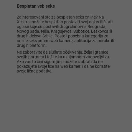
Besplatan veb seks
Zainteresovani ste za besplatan seks online? Na
Xlist.rs možete besplatno postaviti svoj oglas ili čitati
oglase koje su postavili drugi članovi iz Beograda,
Novog Sada, Niša, Kragujevca, Subotice, Leskovca ili
drugih delova Srbije. Postoji posebna kategorija za
online seks putem web kamere, aplikacija za poruke ili
drugih platformi.
Ne zaboravite da slušate očekivanja, želje i granice
svojih partnera i težite ka uzajamnom zadovoljstvu.
Ako vas to čini sigurnijim, možete izabrati da ne
pokazujete svoje lice na web kameri i da ne koristite
svoje lične podatke.