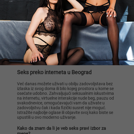
Bivess, 53
Svlacim se polako i senzualno, tacno
tako kako zelis.💃💋 Svaki pokret je
zavodljiv,svaki pogled ob...
Beograd
1
2
Seks preko interneta u Beograd
Već danas možete uživati u obilju zadovoljstava bez
izlaska iz svog doma ili bilo kojeg prostora u kome se
osećate udobno. Zahvaljujući seksualnim iskustvima
na internetu, virtuelne interakcije nude beg, pauzu od
svakodnevice, omogućavajući vam da uživate u
zadovoljstvu čak i kada fizički susret nije moguć.
Istražite najbolje oglase ili objavite svoj kako biste se
upustili u ovo moderno uživanje.
Kako da znam da li je veb seks pravi izbor za
mene?