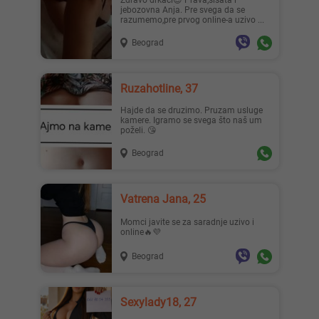
Zdravo drkaci😈 Prava,sisata i
jebozovna Anja. Pre svega da se
razumemo,pre prvog online-a uzivo ...
Beograd
Mia996, 29
Teodo..., 43
Ruzahotline, 37
Hajde da se druzimo. Pruzam usluge
kamere. Igramo se svega što naš um
poželi. 😘
Beograd
Zanna, 42
Nastja, 27
Vatrena Jana, 25
Momci javite se za saradnje uzivo i
online🔥💜
Beograd
Ema, 35
Pahul..., 33
Sexylady18, 27