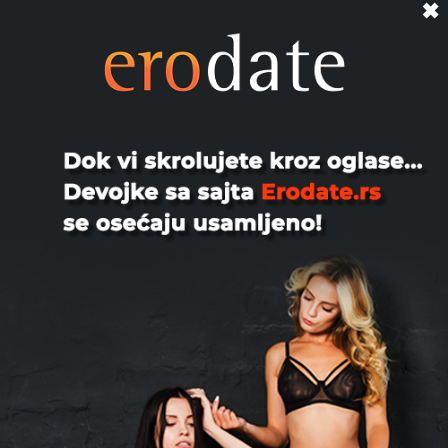
✖
Porno Camera🎥, 23
Camera👍 Klipovi👍 HotChat👍 Slike👌
Perverzna I najbolja☺️ WACAP👉👉👉
👉👉👉👉
Beograd
Kamermani, 43
Zelis da gledas seks preko kamere, javi
se. Par iz Beograda
Beograd
Madam, 36
Cam to Cam Uskoro kanal sa slikkama
Preporuke live sec video
@Hannibal77Lektor
Beograd