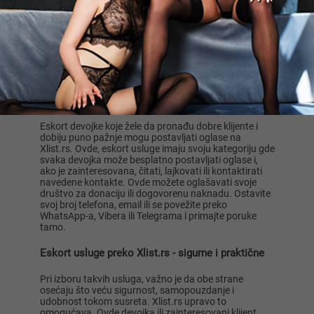
horizonte.
U Srbiji, eskort usluge mogu se rezervisati u gotovo
svim gradovima i mestima - Beogradu, Novom Sadu,
Nišu i ne samo u njima. Lako možete pronaći devojke
koje se specijalizuju za ovu vrstu usluga putem oglasa
na Xlist.rs. Oni koji traže eskort dame takođe mogu
postaviti oglase i pronaći svoje idealne partnere.
Eskort devojke (poslovna pratnja) biraju Xlist.rs
Eskort devojke koje žele da pronađu dobre klijente i
dobiju puno pažnje mogu postavljati oglase na
Xlist.rs. Ovde, eskort usluge imaju svoju kategoriju gde
svaka devojka može besplatno postavljati oglase i,
ako je zainteresovana, čitati, lajkovati ili kontaktirati
navedene kontakte. Ovde možete oglašavati svoje
društvo za donaciju ili dogovorenu naknadu. Ostavite
svoj broj telefona, email ili se povežite preko
WhatsApp-a, Vibera ili Telegrama i primajte poruke
tamo.
Eskort usluge preko Xlist.rs - sigurne i praktične
Pri izboru takvih usluga, važno je da obe strane
osećaju što veću sigurnost, samopouzdanje i
udobnost tokom susreta. Xlist.rs upravo to
omogućava. Ovde devojka ili zainteresovani klijent