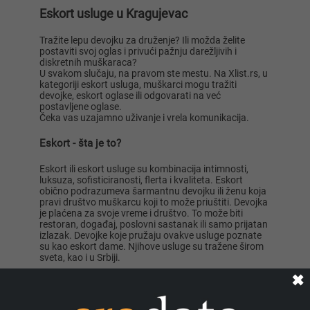
Eskort usluge u Kragujevac
Tražite lepu devojku za druženje? Ili možda želite
postaviti svoj oglas i privući pažnju darežljivih i
diskretnih muškaraca?
Lisa ..., 28
Mia996, 29
U svakom slučaju, na pravom ste mestu. Na Xlist.rs, u
kategoriji eskort usluga, muškarci mogu tražiti
devojke, eskort oglase ili odgovarati na već
postavljene oglase.
Čeka vas uzajamno uživanje i vrela komunikacija.
Eskort - šta je to?
Eskort ili eskort usluge su kombinacija intimnosti,
Teodo..., 43
Zanna, 42
luksuza, sofisticiranosti, flerta i kvaliteta. Eskort
obično podrazumeva šarmantnu devojku ili ženu koja
pravi društvo muškarcu koji to može priuštiti. Devojka
je plaćena za svoje vreme i društvo. To može biti
restoran, događaj, poslovni sastanak ili samo prijatan
izlazak. Devojke koje pružaju ovakve usluge poznate
su kao eskort dame. Njihove usluge su tražene širom
sveta, kao i u Srbiji.
Veoma je uobičajena i pogrešna pretpostavka da su
✖
Ema, 35
Nastja, 27
eskort usluge prostitucija, ali to su dve potpuno
različite stvari. Eskort dame mogu ponuditi više od
samo seksa ili erotskih usluga. One mogu podići