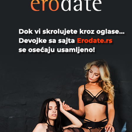
društveni status muškarca, pomoći mu da stvori
željenu sliku ili jednostavno da se lepo provedu
zajedno. Ne može svaka žena biti dobra eskort dama.
Za to je potrebno ne samo dobar izgled, već često i
duhovitost, obilje znanja i razumevanje sveta oko
sebe.
Eskort dama je plaćena za svoje vreme i seks koji
može, a i ne mora da se desi. To je fundamentalna
razlika između eskorta i prostitucije.
Eskort usluge u Srbiji
Ako ste zainteresovani za eskort usluge u Srbiji i želite
da pronađete svoju idealnu eskort damu, najbolji način
da to učinite je preko Xlist.rs. Razumite svoja
očekivanja kao klijent i poštujte vreme devojaka,
eskort dama. Pažljivo obratite pažnju na ono što
oglas kaže i dogovorite se šta očekujete od devojke.
Poslovna pratnja, eskort, je potpuno legalna usluga.
Može biti i fizički i psihološki nagrađujuća, jer eskort
može učiniti da se muškarac oseća samouverenije,
zadovoljnije i da se lepo provede. Može mu pomoći da
pobegne od rutine, opusti i napuni baterije. Eskort
usluge najčešće koriste muškarci koji to mogu priuštiti
i koji rade stresne poslove. Susret sa takvom
devojkom može pomoći muškarcu da proširi svoje