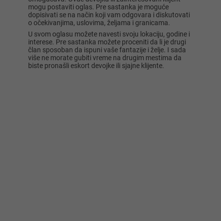
mogu postaviti oglas. Pre sastanka je moguće
dopisivati se na način koji vam odgovara i diskutovati
o očekivanjima, uslovima, željama i granicama.
U svom oglasu možete navesti svoju lokaciju, godine i
interese. Pre sastanka možete proceniti da li je drugi
član sposoban da ispuni vaše fantazije i želje. I sada
više ne morate gubiti vreme na drugim mestima da
biste pronašli eskort devojke ili sjajne klijente.