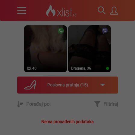
Izi, 40
Dragana, 36
Poslovna pratnja
15
Poređaj po:
Filtriraj
Prirodna, 38
Heele..., 42
Nema pronađenih podataka