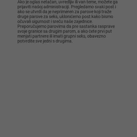
Ako je oglas netačan, uvredljiv ili van teme, možete ga
prijaviti našoj administraciji. Pregledamo svaki post i
ako se utvrdi da je neprimeren za parove koji traže
druge parove za seks, uklonićemo post kako bismo
očuvali sigurnost i sreću naše zajednice.
Preporučujemo parovima da pre sastanka rasprave
svoje granice sa drugim parom, a ako ćete prvi put
menjati partnere ili imati grupni seks, obavezno
potvrdite sve jedni s drugima.