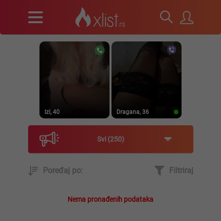
Izi, 40
Dragana, 36
Svi
250
Poređaj po:
Filtriraj
Prirodna, 38
Heele..., 42
Nema pronađenih podataka