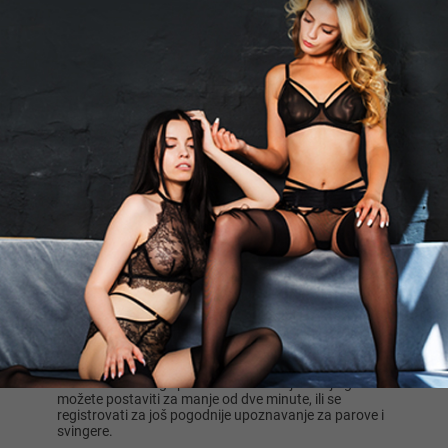
Za parove, pronalaženje drugih parova je najpogodniji
način pretrage na online platformama kao što je
Xlist.rs. Ovde možete pronaći sve oglase na ovu temu
na jednom mestu. Takođe ih možete sortirati po
novosti ili popularnosti, pa čak i po temi. Na ovaj
način, parovi mogu pronaći druge svingere u
Beogradu, Novom Sadu, Nišu, Kragujevcu, Subotici,
Leskovcu ili bilo gde drugde u Srbiji. Bez obzira koliko
imate iskustva ili koliko godina imate, možete postaviti
oglas i primati upite od drugih članova, ili sami njima
poslati poruku.
Ovde možete birati s kim želite da razgovarate i
diskutujete o vašim očekivanjima, željama,
fantazijama i sl. pre sastanka. Pored traženja drugih
parova, na Xlist.rs možete pronaći i trećeg muškarca
ili ženu koju biste želeli pozvati u svoju spavaću sobu ili
za seks van nje. Najbolje od svega, upoznavanje i
oglasi ovde su potpuno besplatni.
Zašto parovi traže parove na Xlist.rs?
Zato što su oglasi potpuno besplatni, parovi na
Xlist.rs traže druge parove širom zemlje. Svoj oglas
možete postaviti za manje od dve minute, ili se
registrovati za još pogodnije upoznavanje za parove i
svingere.