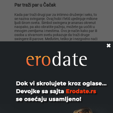
Par traži par u Čačak
Kada par traži drugi par za intimno druženje i seks, to
se naziva svinganje. Ovaj hobi i fetiš ujedinjuje milione
ljudi širom sveta. Simbol swingera je ananas okrenut
Lisa ..., 28
Mia996, 29
naopako, pa ako obratite pažnju, možete ga uočiti u
mnogim zemljama i mestima. Ovo je način kako par ili
osoba u stvarnom svetu pokazuje da traži druge
swingere ili parove. Međutim, teško je i nezgodno naći
partnere na ovaj način. Mnogo je lakše pronaći drugi
✖
par spreman za grupni seks na Xlist.rs
Par traži par
Teodo..., 43
Zanna, 42
Kada par traži drugi par za intimno vreme i seks, to se
naziva svingovanje. Ovaj hobi i fetiš ujedinjuju milione
ljudi širom sveta. Simbol svingera je ananas okrenut
naopako, pa ako obratite pažnju, možete ga uočiti u
mnogim zemljama i mestima. Ovo je način na koji par
ili osoba u stvarnom svetu pokazuje da traže druge
svingere ili parove. Međutim, na ovaj način je teško i
nezgodno naći partnere. Mnogo je lakše pronaći drugi
par spreman za grupni seks na Xlist.rs.
Ema, 35
Nastja, 27
Parovi koji traže par za grupni seks