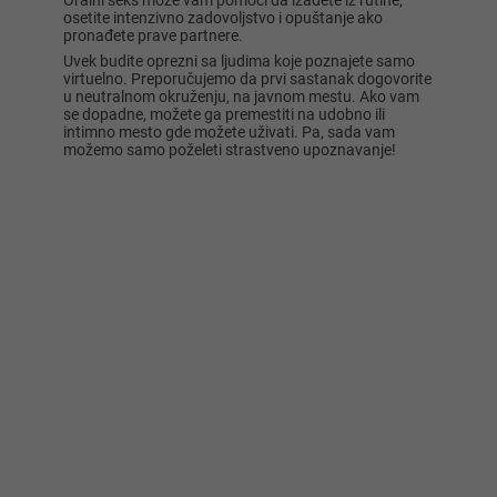
Oralni seks može vam pomoći da izađete iz rutine,
osetite intenzivno zadovoljstvo i opuštanje ako
pronađete prave partnere.
Uvek budite oprezni sa ljudima koje poznajete samo
virtuelno. Preporučujemo da prvi sastanak dogovorite
u neutralnom okruženju, na javnom mestu. Ako vam
se dopadne, možete ga premestiti na udobno ili
intimno mesto gde možete uživati. Pa, sada vam
možemo samo poželeti strastveno upoznavanje!