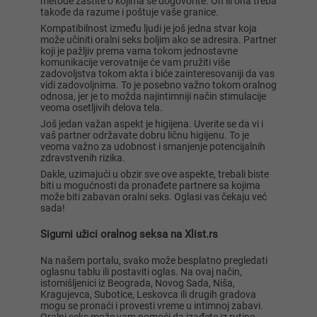
metode zaštite o kojima se dogovorite. On ili ona treba
takođe da razume i poštuje vaše granice.
Kompatibilnost između ljudi je još jedna stvar koja
može učiniti oralni seks boljim ako se adresira. Partner
koji je pažljiv prema vama tokom jednostavne
komunikacije verovatnije će vam pružiti više
zadovoljstva tokom akta i biće zainteresovaniji da vas
vidi zadovoljnima. To je posebno važno tokom oralnog
odnosa, jer je to možda najintimniji način stimulacije
veoma osetljivih delova tela.
Još jedan važan aspekt je higijena. Uverite se da vi i
vaš partner održavate dobru ličnu higijenu. To je
veoma važno za udobnost i smanjenje potencijalnih
zdravstvenih rizika.
Dakle, uzimajući u obzir sve ove aspekte, trebali biste
biti u mogućnosti da pronađete partnere sa kojima
može biti zabavan oralni seks. Oglasi vas čekaju već
sada!
Sigurni užici oralnog seksa na Xlist.rs
Na našem portalu, svako može besplatno pregledati
oglasnu tablu ili postaviti oglas. Na ovaj način,
istomišljenici iz Beograda, Novog Sada, Niša,
Kragujevca, Subotice, Leskovca ili drugih gradova
mogu se pronaći i provesti vreme u intimnoj zabavi.