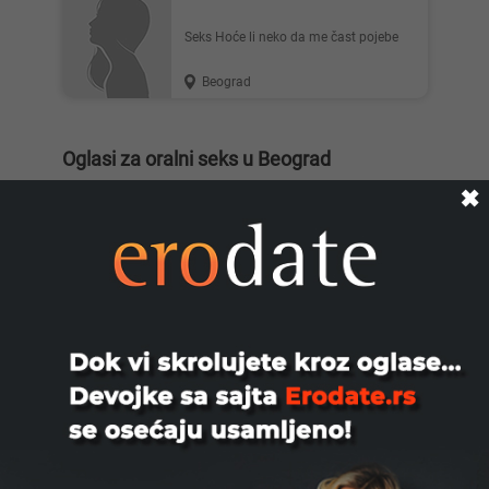
Seks Hoće li neko da me čast pojebe
Beograd
Oglasi za oralni seks u Beograd
✖
Želite li se prepustiti užicima oralnog seksa? Na
Xlist.rs ćete pronaći oglase muškaraca, žena i parova
koji traže iste užitke kao i vi ili ih nude.
Takođe možete besplatno postaviti svoj oglas i primati
poruke od zainteresovanih osoba koje traže
zadovoljstvo. Zaronite u zabavu i uživajte u erotskim
trenucima.
Oglasi za oralni seks, kunilingus, u Srbiji
Pronalaženje partnera zainteresovanog za oralni seks,
poznatog i kao felacio ili kunilingus, lako je koristeći
Xlist.rs. Čak postoji i posebna kategorija na ovom
portalu za oglase povezane sa uživanjem u oralnom
seksu. U ovoj vrsti akta, jedan partner je obično
davalac, a drugi primalac, ali u nekim slučajevima su