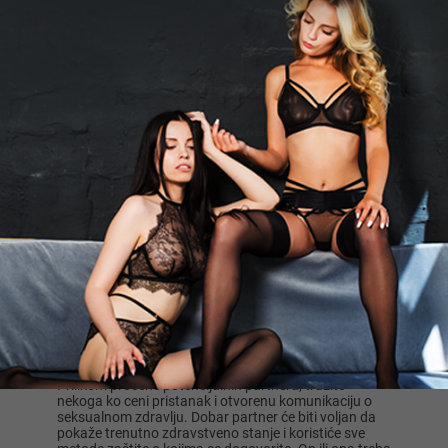
moguće i poze u kojima oba partnera mogu
istovremeno igrati obe uloge.
U oglasu ljudi obično preciziraju šta očekuju i kako
zamišljaju uživanje, ili izveštavaju o mogućnosti toga.
To može biti izuzetno prijatno i za muškarca i za ženu,
ako su partneri voljni i sposobni dobro izvoditi oralni
odnos.
Svako može postaviti oglas na našem sajtu. To je
besplatno. Pregledanje oglasne table je takođe lako i
praktično. Ako vas nešto zanima, pogledajte
ostavljene kontakte i kontaktirajte autora oglasa za
uživanja u oralnom seksu.
Kako odabrati najboljeg partnera za oralni seks?
Pronalaženje najboljeg partnera za oralni seks
zahteva kombinaciju ličnih očekivanja, jasne, direktnije
komunikacije i zaštite. Pre svega, definišite svoje
granice pre nego što počnete pregledati ili postavljati
oglase. Prilikom komunikacije sa partnerom, potrebno
je da razumete šta vam se sviđa i šta vam je prijatno
pre akta, i šta bi već prešlo granicu.
Prilikom procene potencijalnih partnera, tražite
nekoga ko ceni pristanak i otvorenu komunikaciju o
seksualnom zdravlju. Dobar partner će biti voljan da
pokaže trenutno zdravstveno stanje i koristiće sve