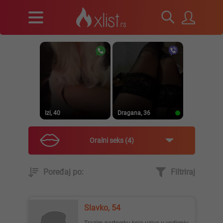
Izi, 40
Dragana, 36
Oralni seks
4
Poređaj po:
Filtriraj
Prirodna, 38
Heele..., 42
Slavko, 54