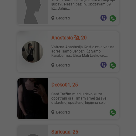
Trazim partnerku koja uziva u vodjenju
ljubavi. Nezan pazljiv. Obozavam 69 ,
liz...Daljin...
Beograd
Lisa ..., 28
Mia996, 29
Anastasia 🥰, 20
Vatrena Anastasija Kostic ceka vas na
adresi samo Seriozni 🥰 Samo
Karaburma.. Ulica Mali Leskovac...
Beograd
Teodo..., 43
Zanna, 42
Dečko01, 25
Cao! Tražim mladju devojku za
obostrani oral. Imam smeštaj sve
diskretno, opušteno, higijena se p...
Beograd
Ema, 35
Nastja, 27
Saricaaa, 25