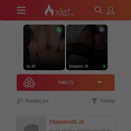
Izi, 40
Dragana, 36
Fetiš
7
Poređaj po:
Filtriraj
Prirodna, 38
Heele..., 42
Filipbatina90, 36