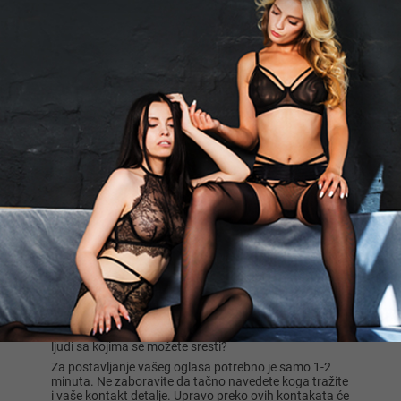
osobe da se uzbudi zbog određenih slika ili drugih
senzacija koje obično nisu povezane sa seksom. To
može biti fetiš na određeni deo tela, odeću, obuću,
dodatke, materijale. Fetiši mogu biti više od opipljivih
objekata. U nekim slučajevima, može se raditi o
drugim, psihološkim senzacijama. Fetiš često prepliće
sa BDSM-om, zbog čega ovi oglasi mogu biti slični i
bliski.
Najvažnije je razumeti da je svet fetiša veoma širok i
raznolik. Na našoj platformi možete očekivati da vidite
oglase vezane za najunikatnije i popularne fetiše. To je
siguran prostor gde svako može podeliti svoje
fantazije i želje i pronaći istomišljenike, muškarce, žene
ili parove koji će ih ostvariti. Na Xlist.rs možete videti
oglase za fetiš iz Beograda, Novog Sada, Niša,
Kragujevca, Subotice, Leskovca ili bilo gde drugde u
Srbiji.
Ostvarite svoje fetiš fantazije sa Xlist.rs
Ako želite da ostvarite svoje fetiš fantazije, nudimo
vam da besplatno postavite oglas na Xlist.rs i
pretražite listu postojećih oglasa. Možda već postoje
ljudi sa kojima se možete sresti?
Za postavljanje vašeg oglasa potrebno je samo 1-2
minuta. Ne zaboravite da tačno navedete koga tražite
i vaše kontakt detalje. Upravo preko ovih kontakata će