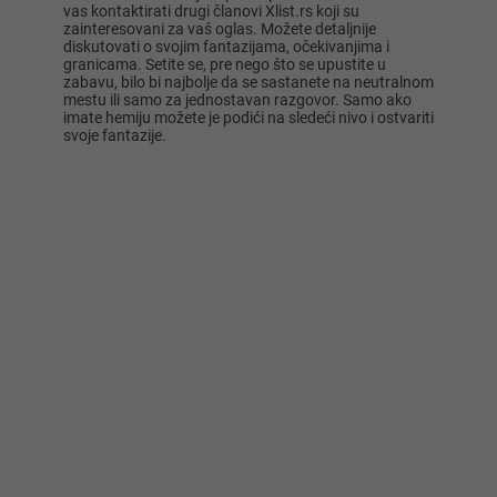
vas kontaktirati drugi članovi Xlist.rs koji su
zainteresovani za vaš oglas. Možete detaljnije
diskutovati o svojim fantazijama, očekivanjima i
granicama. Setite se, pre nego što se upustite u
zabavu, bilo bi najbolje da se sastanete na neutralnom
mestu ili samo za jednostavan razgovor. Samo ako
imate hemiju možete je podići na sledeći nivo i ostvariti
svoje fantazije.