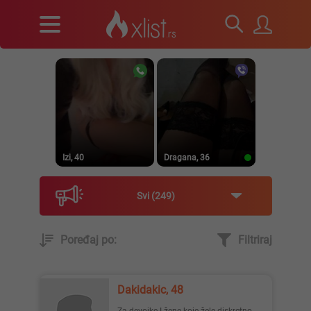
Izi, 40
Dragana, 36
Svi
249
Poređaj po:
Filtriraj
Prirodna, 38
Heele..., 42
Dakidakic, 48