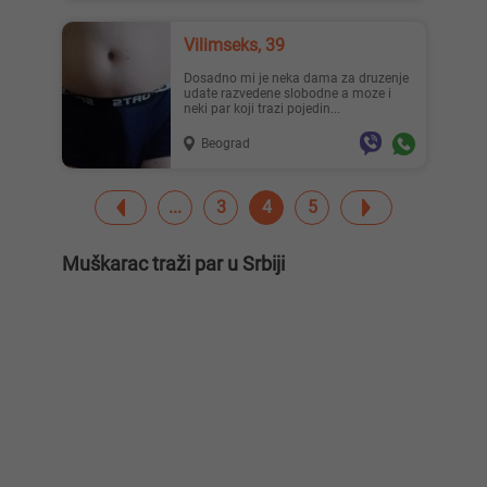
Vilimseks, 39
Dosadno mi je neka dama za druzenje
udate razvedene slobodne a moze i
neki par koji trazi pojedin...
Beograd
3
4
5
Muškarac traži par u Srbiji