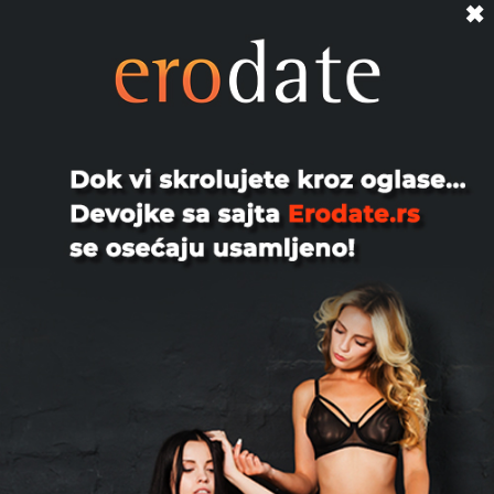
✖
Visoko potentan mladic, sportske
gradje, 178 17 67 elokventan i
duhovit,izdrzljiv i pervezan za d...
Subotica
Igi, 46
Ja sam dečko, tražim bracni ili ljubavni
par za diskretno druženje, bez
nadoknade, nebitne godine...
Smederevo
Za Dame I Parove, 33
Zovem se Adonis i nudim nezaboravna,
pažljiva i diskretna druženja isključivo
za dame koje žele p...
Novi Sad
🚨❗️⭕️⭐️Secret Service ⭐️⭕️❗️🚨,