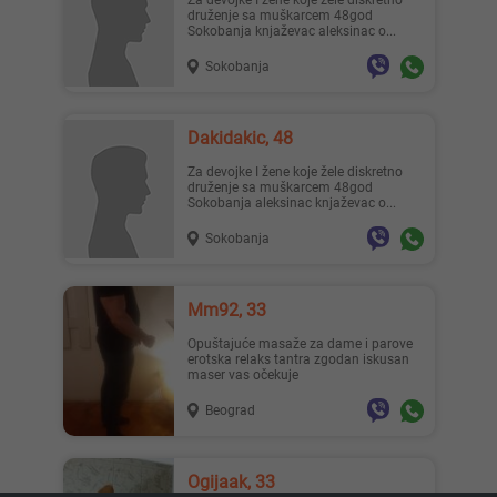
Za devojke I žene koje žele diskretno
druženje sa muškarcem 48god
Sokobanja knjaževac aleksinac o...
Sokobanja
Mia996, 29
Zanna, 42
Dakidakic, 48
Za devojke I žene koje žele diskretno
druženje sa muškarcem 48god
Sokobanja aleksinac knjaževac o...
Sokobanja
Teodo..., 43
Nastja, 27
Mm92, 33
Opuštajuće masaže za dame i parove
erotska relaks tantra zgodan iskusan
maser vas očekuje
Beograd
Ema, 35
Pahul..., 33
Ogijaak, 33