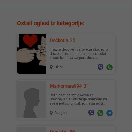
Ostali oglasi iz kategorije:
Dečkoue, 25
Tražim devojke i parove za diskretno
druženje imam 25 godina i smeštaj
Imam iskustva sa parovima ...
Užice
Markomare994, 31
Jako sam zainteresovan za
upoznavanje i druzenje, spreman na
sve u potpunoj diskreciji i tajnosti...
Beograd
Donjohn, 36