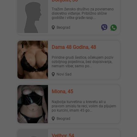
Tražim žensko društvo za povremeno
diskretno viđanje. Približno slične
godište i vitke građe rasp...
Beograd
Dama 48 Godina, 48
Priridne grudi šestice, očekujem poziv
ozbiljnog pojedinca, bez dopisivanja,
nemam viber, samo po...
Novi Sad
Miona, 45
Najbolja kurvetina u krevetu ali u
pravom smislu te reci, volim da pljujem
po kurcini, imam 45 go...
Beograd
Velibor, 54