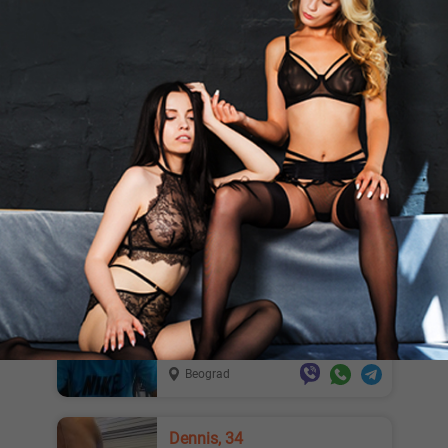
Looking for a girl for a pleasant time
Beograd
Ivon96, 30
Zelim upoznati finog coveka za
druzenje 🥰🥰🥰
Beograd
Sone83, 42
Neka devojka ili drugarice za druženje
kod mene aj prevarite se pa se javite a
da niste sa cifram...
Beograd
Dennis, 34