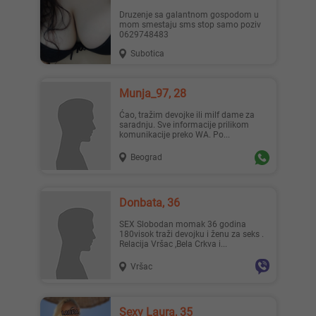
Druzenje sa galantnom gospodom u
mom smestaju sms stop samo poziv
0629748483
Subotica
Munja_97, 28
Ćao, tražim devojke ili milf dame za
saradnju. Sve informacije prilikom
komunikacije preko WA. Po...
Beograd
Donbata, 36
SEX Slobodan momak 36 godina
180visok traži devojku i ženu za seks .
Relacija Vršac ,Bela Crkva i...
Vršac
Sexy Laura, 35