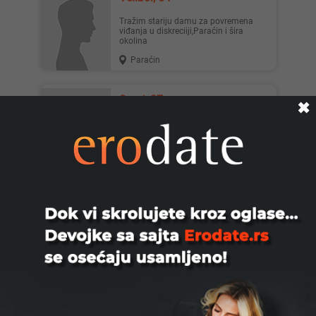
Tražim stariju damu za povremena
viđanja u diskreciiji,Paraćin i šira
okolina
Paraćin
Somi, 27
✖
Za sve dame slobodan u bilo koje
doba, 175cm, 76kg, istetoviran zgodan,
za sve ostale informacije...
Beograd
Shone83, 42
Druzenje Drugarica ili dve drugarice i ja
u predstavi...smislicemo ime ali
Moderator Cu biti ja.....
Beograd
Yurii, 38