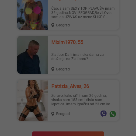
Ćao,ja sam SEXY TOP PLAVUŠA imam
35 godina.NOVI BEOGRAD,Belvil.Ovde
sam da UZIVAS uz mene.SLIKE S...
Beograd
Mixim1970, 55
Zlatibor Da li ima neka dama za
druženje na Zlatiboru?
Beograd
Patrizia_Alves, 26
Zdravo, kako si? Imam 26 godina,
visoka sam 183 cm i čista sam
lepotica. Imam igračku od 23 cm ko...
Beograd