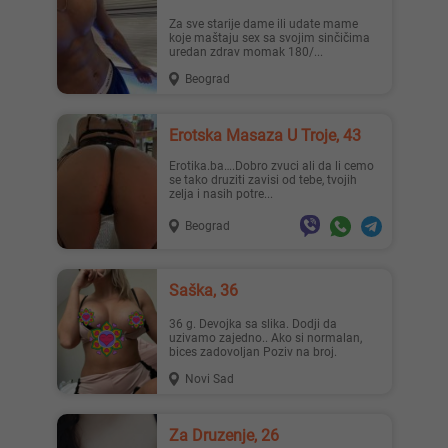
Za sve starije dame ili udate mame
koje maštaju sex sa svojim sinčičima
uredan zdrav momak 180/...
Beograd
Erotska Masaza U Troje, 43
Erotika.ba….Dobro zvuci ali da li cemo
se tako druziti zavisi od tebe, tvojih
zelja i nasih potre...
Beograd
Saška, 36
36 g. Devojka sa slika. Dodji da
uzivamo zajedno.. Ako si normalan,
bices zadovoljan Poziv na broj.
Novi Sad
Za Druzenje, 26