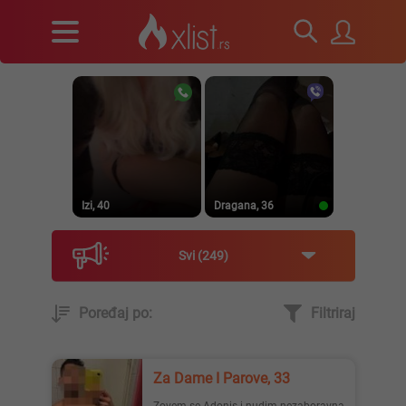
Izi, 40
Dragana, 36
Svi
249
Poređaj po:
Filtriraj
Prirodna, 38
Heele..., 42
Za Dame I Parove, 33