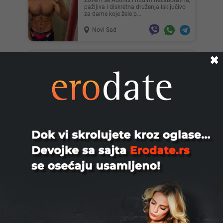
Zovem se Adonis i nudim nezaboravna,
pažljiva i diskretna druženja isključivo
za dame koje žele p...
Novi Sad
Lisa ..., 28
Mia996, 29
✖
Filipp, 51
TRAŽIM DEVOJKE ŽENE PAROVE ZA
SEX SA MOJOM NADOKNADOM
JAVITE SE PORUKOM NA VIBER WAT
CA ILI TELEG...
Novi Sad
Teodo..., 43
Zanna, 42
Boyns, 30
Trazim dame parove za druzenje ,
izdrzljiv potentan 19cm tvrda i debela
kita 30godina 175 visok ....
Novi Sad
Nastja, 27
Ema, 35