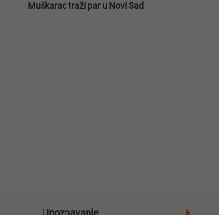
Muškarac traži par u Novi Sad
Upoznavanje