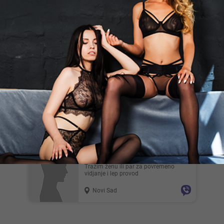
Mladns, 26
Pozdrav, U potrazi sam za ženama i
devojkama koje su raspoložene za sex
iz zadovoljstva. Mlad sam...
Novi Sad
Strastveno, 51
Za damu koja želi da uživa u rukama
iskusnog muškarca, voli to dugo i
strastveno
Novi Sad
Sen_097, 36
Tražim ženu ili par za povremeno
vidjanje i lep provod
Novi Sad