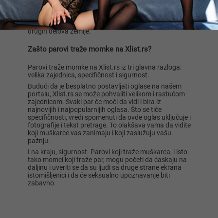
slučajevima, mnogo je brže i lakše postaviti oglas na
Xlist.rs ili pisati poruke članovima koji su već postavili
oglase. Ovde možete pronaći muškarce iz Beograda,
Novog Sada, Niša, Kragujevca, Subotice, Leskovca i
drugih delova zemlje.
Zašto parovi traže momke na Xlist.rs?
Parovi traže momke na Xlist.rs iz tri glavna razloga:
velika zajednica, specifičnost i sigurnost.
Budući da je besplatno postavljati oglase na našem
portalu, Xlist.rs se može pohvaliti velikom i rastućom
zajednicom. Svaki par će moći da vidi i bira iz
najnovijih i najpopularnijih oglasa. Što se tiče
specifičnosti, vredi spomenuti da ovde oglas uključuje i
fotografije i tekst pretrage. To olakšava vama da vidite
koji muškarce vas zanimaju i koji zaslužuju vašu
pažnju.
I na kraju, sigurnost. Parovi koji traže muškarca, i isto
tako momci koji traže par, mogu početi da ćaskaju na
daljinu i uveriti se da su ljudi sa druge strane ekrana
istomišljenici i da će seksualno upoznavanje biti
zabavno.