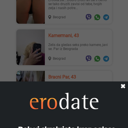
Erotika.ba….Dobro zvuci ali da li cemo
se tako druziti zavisi od tebe, tvojih
zelja i nasih potre...
Beograd
Mia996, 29
Zanna, 42
Kamermani, 43
Zelis da gledas seks preko kamere, javi
se. Par iz Beograda
Beograd
Teodo..., 43
Nastja, 27
Bracni Par, 43
✖
Radimo erotsku masažu u paru u
vašem smeštaju. Mi smo bračni par iz
Beograda, dolazimo na adresu...
Beograd
Ema, 35
Pahul..., 33
Par traži muškarca u Beograd