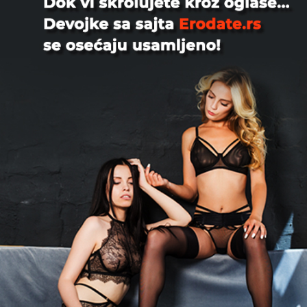
Da li ste par koji traži dečka ili muža za igre u troje,
tematske seksualne zabave, dugoročne veze i više od
toga? Ako jeste, onda vam Xlist.rs može biti od velike
pomoći. Ovde možete postaviti oglas ili videti oglase
drugih članova gde momak traži par. Na Xlist.rs svaki
par može pronaći treću osobu za zabavu.
Par traži muškarca, muškarac traži par: grupni
seks
Za parove i momke koji jedni druge traže za grupni
seks, možda nema pogodnijeg načina da se pronađu
nego preko Xlist.rs. Ovde je besplatno postavljati i
pregledati oglase, pa je upoznavanje besplatno. U
svom oglasu možete jasno navesti šta tražite -
prijatelja, sposobnog ljubavnika, platonskog partnera
za poligamnu vezu, roba za intimnu BDSM ili fetiš igru,
i još mnogo toga. Samo oglasi koji odgovaraju ovoj
temi biće postavljeni u kategoriji “Par traži muškarca”.
Takođe ih možete filtrirati po popularnosti i novosti,
kao i po lokaciji i godinama ljudi koji su ih postavili. Ovi
alati čine vaše pretrage mnogo kraćim i vaš intimni
život pogodnijim i zabavnijim.
Pronalaženje trećeg muškarca za grupni seks nije baš
lako na običnim sajtovima za upoznavanje. U mnogim