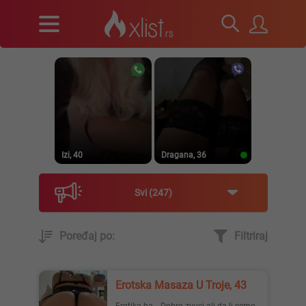
Izi, 40
Dragana, 36
Svi
247
Poređaj po:
Filtriraj
Prirodna, 38
Heele..., 42
Erotska Masaza U Troje, 43