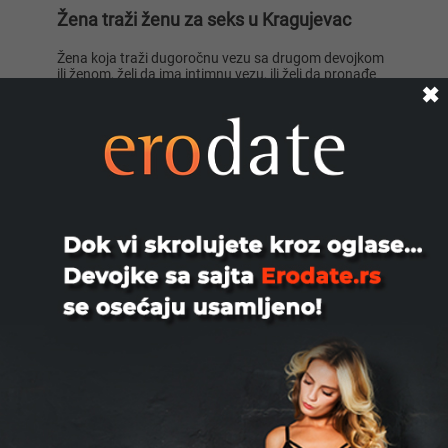
Žena traži ženu za seks u Kragujevac
Žena koja traži dugoročnu vezu sa drugom devojkom
ili ženom, želi da ima intimnu vezu, ili želi da pronađe
istomišljenike za tematske zabave i događaje, trebalo
✖
Lisa ..., 28
Mia996, 29
bi da postavi oglas i registruje se na Xlist.rs. Ovde je
lako pronaći istomišljenike ili one koji traže isto kao i vi.
Sve biseksualne žene ili bilo koja lezbejka mogu se
danas prepustiti zadovoljstvu upoznavanja.
Žena traži ženu: lezbejsko upoznavanje
Bez obzira na godine žene ili devojke koja traži drugu
devojku ili ženu, ili možda čak par ili više njih, Xlist.rs je
Teodo..., 43
Zanna, 42
pravo mesto za tu potragu. Sa samo nekoliko klikova
na našoj platformi, možete postaviti besplatan oglas
za upoznavanje i čitati oglase drugih članova, stupiti u
kontakt sa njima i nastaviti upoznavanje. Za žene koje
traže srodnu dušu ili intimno upoznavanje, lezbejsko
upoznavanje je atraktivan, praktičan i jednostavan
način da pronađu partnerku.
Možete pretraživati po vašem gradu, određenom
hobiju ili očekivanju, pa čak i sortirati oglase po
Nastja, 27
Ema, 35
popularnosti. Na Xlist.rs žene traže: Ž+Ž upoznavanje,
BDSM i fetiš, svingersko upoznavanje i grupni seks,
erotske masaže, online seks ili skoro bilo šta drugo.