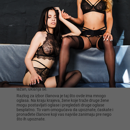
Koristeći filter, svaka devojka ili žena može filtrirati
oglase kako bi videla samo žene i parove željene dobi.
Postavljanje oglasa ili registracija na portalu je samo
nekoliko klikova dalje, zato samo probajte i uživajte u
novim prijateljstvima.
Zašto bi žene trebale tražiti žene na Xlist.rs?
Ako ste devojka ili žena koja traži drugu devojku, ženu
ili par, Xlist.rs je verovatno najpogodniji način za
sklapanje prijateljstava. To je iz dva glavna razloga -
sigurnost i širok izbor.
Sigurnost je osigurana time što svaki oglas mora biti
odobren od strane člana koji ga postavlja. Ako je oglas
neprimeren, obmanjujući ili uvredljiv, može se prijaviti
administraciji portala. Sve takve prijave se proveravaju
i, ako oglas ne zadovoljava kriterijume, uvredljiv je ili
lažan, uklanja se.
Razlog za izbor članova je taj što ovde ima mnogo
oglasa. Na kraju krajeva, žene koje traže druge žene
mogu postavljati oglase i pregledati druge oglase
besplatno. To vam omogućava da upoznate, ćaskate i
pronađete članove koji vas najviše zanimaju pre nego
što ih upoznate.