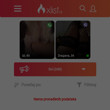
Izi, 40
Dragana, 36
Svi
249
Poređaj po:
Filtriraj
Prirodna, 38
Heele..., 42
Nema pronađenih podataka