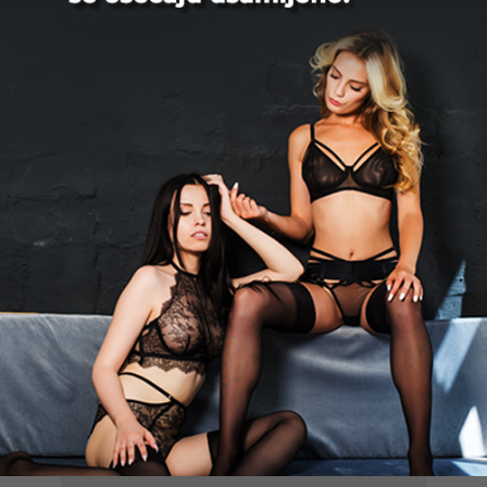
odaberete najprikladniju temu za vašu poruku.
Pažnja! Želite li dobiti odgovor na svoj upit?
Obavezno to navedite u telu vaše poruke.