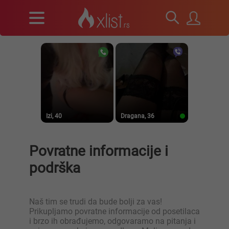
Izi, 40
Dragana, 36
Povratne informacije i
podrška
Prirodna, 38
Heele..., 42
Naš tim se trudi da bude bolji za vas!
Prikupljamo povratne informacije od posetilaca
i brzo ih obrađujemo, odgovaramo na pitanja i