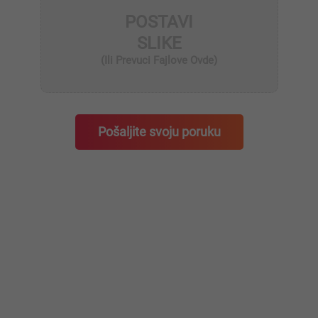
POSTAVI
SLIKE
(ili Prevuci Fajlove Ovde)
Pošaljite svoju poruku