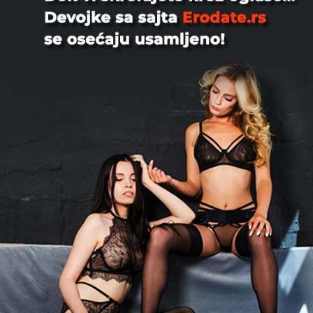
Sve žalbe se obrađuju odmah. U slučaju da inspekcija
utvrdi kršenje naših Pravila i uslova, obavezujemo se
da ćemo ukloniti nezakonit sadržaj sa veb sajta(ova)
Kompanije u roku ne dužem od 48 sati.
Prijavljivanje korisnika ili sadržaja je potpuno
poverljivo – vaše ime i drugi lični podaci neće biti
podeljeni sa osobom čiji sadržaj ili nalog prijavljujete.
Svi članovi mogu poverljivo prijaviti sadržaj. Kada
prijavljujete nešto, vaši lični podaci će ostati poverljivi i
neće biti otkriveni. Svaka žalba dobija identifikacioni
broj i razmatra se pojedinačno. Korišćenjem opcije za
prijavu, članovi mogu lako upozoriti naš tim na
potencijalno štetan ili kršeći sadržaj. Prijavljivanje
sadržaja na ovaj način je jednostavno, poverljivo i služi
da upozori naš tim moderatora koji pregledaju
prijavljeni sadržaj ili komentar.