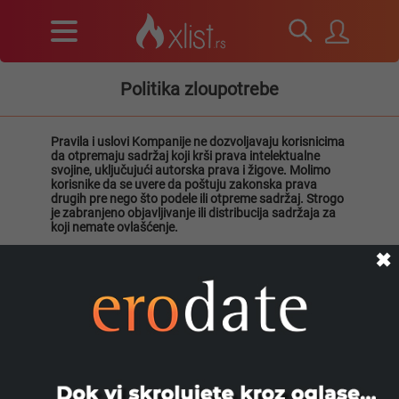
Politika zloupotrebe
Pravila i uslovi Kompanije ne dozvoljavaju korisnicima
da otpremaju sadržaj koji krši prava intelektualne
svojine, uključujući autorska prava i žigove. Molimo
korisnike da se uvere da poštuju zakonska prava
drugih pre nego što podele ili otpreme sadržaj. Strogo
je zabranjeno objavljivanje ili distribucija sadržaja za
koji nemate ovlašćenje.
Ako je neko otpremio vašu fotografiju ili video na veb
✖
sajt(ove) Kompanije bez vašeg znanja ili saglasnosti,
ili imate direktna saznanja o nelegalnom sadržaju,
podstičemo vas da nas odmah obavestite putem
imejla na
info@xlist.rs
, kako bismo pokrenuli postupak
pregleda sadržaja i preduzeli druge potrebne korake.
Molimo vas da uključite sve relevantne URL linkove,
kao i razlog i bilo koji dodatni kontekst za koji
smatrate da će nam pomoći u pregledu vašeg zahteva
za uklanjanje sadržaja.