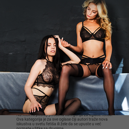
JohnWick666, 33
Par ili dama za druzenje Par ili dama
za druzenje perverzan mastovit izdrzljiv
fetis malo na najl...
Beograd
Fetiš oglasi u Srbiji
Tražite partnere s kojima ćete se prepustiti vašim
fetišima? Xlist.rs fetiš oglasi su odlično mesto za
početak upoznavanja drugih istomišljenika.
Ovde možete pronaći muškarce, žene ili parove koji su
zainteresovani baš za ono što volite ili su intrigirani
vašim fetišima.
Takođe možete besplatno postaviti svoj oglas. Šta
čekate? Zaronite već danas u zabavu upoznavanja
Oglasi za fetiš u Srbiji
Na Xlist.rs postoji posebna kategorija za oglase fetiša.
Ova kategorija je za sve oglase čiji autori traže nova
iskustva u svetu fetiša ili žele da se upuste u već
poznate užitke sa drugima.