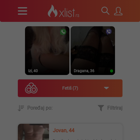
Izi, 40
Dragana, 36
Fetiš
7
Poređaj po:
Filtriraj
Prirodna, 38
Heele..., 42
Jovan, 44