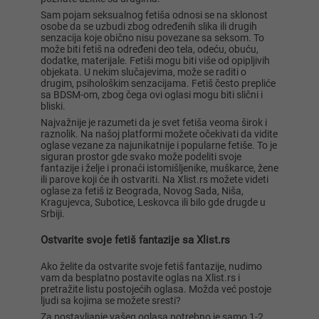
Sam pojam seksualnog fetiša odnosi se na sklonost
osobe da se uzbudi zbog određenih slika ili drugih
senzacija koje obično nisu povezane sa seksom. To
može biti fetiš na određeni deo tela, odeću, obuću,
dodatke, materijale. Fetiši mogu biti više od opipljivih
objekata. U nekim slučajevima, može se raditi o
drugim, psihološkim senzacijama. Fetiš često prepliće
sa BDSM-om, zbog čega ovi oglasi mogu biti slični i
bliski.
Najvažnije je razumeti da je svet fetiša veoma širok i
raznolik. Na našoj platformi možete očekivati da vidite
oglase vezane za najunikatnije i popularne fetiše. To je
siguran prostor gde svako može podeliti svoje
fantazije i želje i pronaći istomišljenike, muškarce, žene
ili parove koji će ih ostvariti. Na Xlist.rs možete videti
oglase za fetiš iz Beograda, Novog Sada, Niša,
Kragujevca, Subotice, Leskovca ili bilo gde drugde u
Srbiji.
Ostvarite svoje fetiš fantazije sa Xlist.rs
Ako želite da ostvarite svoje fetiš fantazije, nudimo
vam da besplatno postavite oglas na Xlist.rs i
pretražite listu postojećih oglasa. Možda već postoje
ljudi sa kojima se možete sresti?
Za postavljanje vašeg oglasa potrebno je samo 1-2