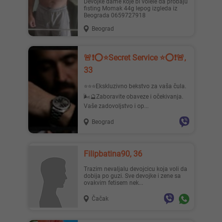
Devojke dame koje bi volele da probaju
fisting Momak 44g lepog izgleda iz
Beograda 0659727918
Beograd
Mia996, 29
Teodo..., 43
🚨❗️⭕️⭐️Secret Service ⭐️⭕️❗️🚨,
33
⭐️⭐️⭐️Ekskluzivno bekstvo za vaša čula.
🌬🔮Zaboravite obaveze i očekivanja.
Vaše zadovoljstvo i op...
Beograd
Zanna, 42
Nastja, 27
Filipbatina90, 36
Trazim nevaljalu devojcicu koja voli da
dobija po guzi. Sve devojke i zene sa
ovakvim fetisem nek...
Čačak
Ema, 35
Pahul..., 33