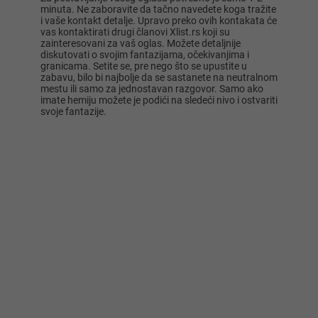
minuta. Ne zaboravite da tačno navedete koga tražite
i vaše kontakt detalje. Upravo preko ovih kontakata će
vas kontaktirati drugi članovi Xlist.rs koji su
zainteresovani za vaš oglas. Možete detaljnije
diskutovati o svojim fantazijama, očekivanjima i
granicama. Setite se, pre nego što se upustite u
zabavu, bilo bi najbolje da se sastanete na neutralnom
mestu ili samo za jednostavan razgovor. Samo ako
imate hemiju možete je podići na sledeći nivo i ostvariti
svoje fantazije.