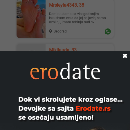
Mrsleyla4343, 38
Domino dama sa visegodisnjim
iskustvom ceka da joj se javis, samo
ozbilnji, imam robinju radi sv...
Beograd
Mikilauda, 33
✖
Mladić iz BG-a prodaje spermu. Lep
sam, uredan, normalan, pristojan i
spreman za saradnju. Samo z...
Beograd
Dejan46, 45
Volim strapoon Neka Dama, devojka
ovde da voli da jebe muskarca. Mogu i
ja nju. Fetis mi je da me...
Beograd