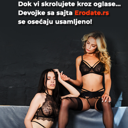
naveden na sajtu;
Sve naknade i troškovi su nepovratni, a
za delimično korišćene plaćene usluge
(uključujući delimično korišćene periode
pretplate) novac se ne vraća niti se
dodeljuju krediti, osim u slučajevima koji
su izričito navedeni u ovim uslovima i
pravilima, ili kada to zahteva važeći
zakon;
Sve cene navedene u našim uslugama
mogu biti promenjene bez prethodnog
obaveštenja;
Unosom svojih podataka o plaćanju,
uključujući broj kreditne kartice, nama ili
našim ovlašćenim obrađivačima
plaćanja, ovlašćujete nas ili naše
obrađivače plaćanja da sačuvamo vaše
podatke o plaćanju i druge povezane
informacije;