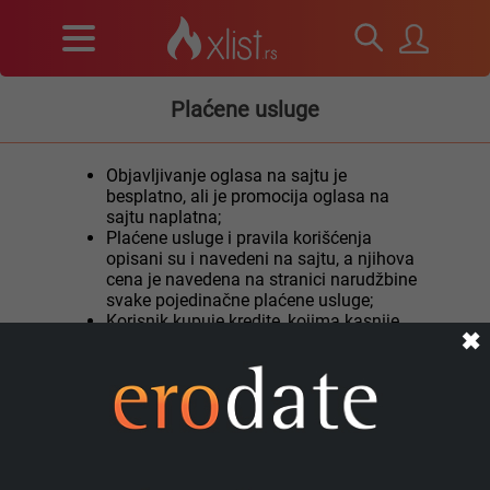
Plaćene usluge
Objavljivanje oglasa na sajtu je
besplatno, ali je promocija oglasa na
sajtu naplatna;
Plaćene usluge i pravila korišćenja
opisani su i navedeni na sajtu, a njihova
cena je navedena na stranici narudžbine
svake pojedinačne plaćene usluge;
Korisnik kupuje kredite, kojima kasnije
✖
može platiti dodatnu promociju oglasa;
Krediti se dodeljuju odmah nakon uplate;
Kupljeni krediti se ne brišu, ne poništavaju
i ne menjaju. Mogu se koristiti samo za
promociju oglasa;
Klijent razume i slaže se da se plaćene
usluge mogu pružiti samo nakon što
klijent plati za plaćene usluge na način