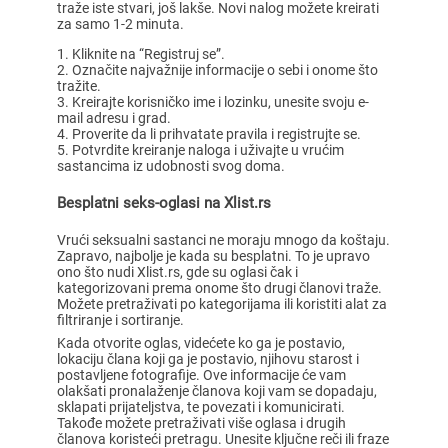
traže iste stvari, još lakše. Novi nalog možete kreirati
za samo 1-2 minuta.
Kliknite na “Registruj se”.
Označite najvažnije informacije o sebi i onome što
tražite.
Kreirajte korisničko ime i lozinku, unesite svoju e-
mail adresu i grad.
Proverite da li prihvatate pravila i registrujte se.
Potvrdite kreiranje naloga i uživajte u vrućim
sastancima iz udobnosti svog doma.
Besplatni seks-oglasi na Xlist.rs
Vrući seksualni sastanci ne moraju mnogo da koštaju.
Zapravo, najbolje je kada su besplatni. To je upravo
ono što nudi Xlist.rs, gde su oglasi čak i
kategorizovani prema onome što drugi članovi traže.
Možete pretraživati po kategorijama ili koristiti alat za
filtriranje i sortiranje.
Kada otvorite oglas, videćete ko ga je postavio,
lokaciju člana koji ga je postavio, njihovu starost i
postavljene fotografije. Ove informacije će vam
olakšati pronalaženje članova koji vam se dopadaju,
sklapati prijateljstva, te povezati i komunicirati.
Takođe možete pretraživati više oglasa i drugih
članova koristeći pretragu. Unesite ključne reči ili fraze