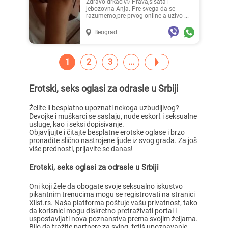
Zdravo drkaci😈 Prava,sisata i
jebozovna Anja. Pre svega da se
razumemo,pre prvog online-a uzivo ...
Beograd
1
2
3
Erotski, seks oglasi za odrasle u Srbiji
Želite li besplatno upoznati nekoga uzbudljivog?
Devojke i muškarci se sastaju, nude eskort i seksualne
usluge, kao i seksi dopisivanje.
Objavljujte i čitajte besplatne erotske oglase i brzo
pronađite slično nastrojene ljude iz svog grada. Za još
više prednosti, prijavite se danas!
Erotski, seks oglasi za odrasle u Srbiji
Oni koji žele da obogate svoje seksualno iskustvo
pikantnim trenucima mogu se registrovati na stranici
Xlist.rs. Naša platforma poštuje vašu privatnost, tako
da korisnici mogu diskretno pretraživati portal i
uspostavljati nova poznanstva prema svojim željama.
Bilo da tražite partnere za sving, fetiš upoznavanje,