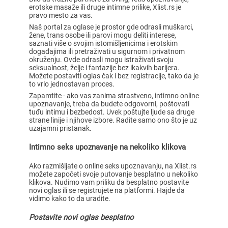
erotske masaže ili druge intimne prilike, Xlist.rs je
pravo mesto za vas.
Naš portal za oglase je prostor gde odrasli muškarci,
žene, trans osobe ili parovi mogu deliti interese,
saznati više o svojim istomišljenicima i erotskim
događajima ili pretraživati u sigurnom i privatnom
okruženju. Ovde odrasli mogu istraživati svoju
seksualnost, želje i fantazije bez ikakvih barijera.
Možete postaviti oglas čak i bez registracije, tako da je
to vrlo jednostavan proces.
Zapamtite - ako vas zanima strastveno, intimno online
upoznavanje, treba da budete odgovorni, poštovati
tuđu intimu i bezbedost. Uvek poštujte ljude sa druge
strane linije i njihove izbore. Radite samo ono što je uz
uzajamni pristanak.
Intimno seks upoznavanje na nekoliko klikova
Ako razmišljate o online seks upoznavanju, na Xlist.rs
možete započeti svoje putovanje besplatno u nekoliko
klikova. Nudimo vam priliku da besplatno postavite
novi oglas ili se registrujete na platformi. Hajde da
vidimo kako to da uradite.
Postavite novi oglas besplatno