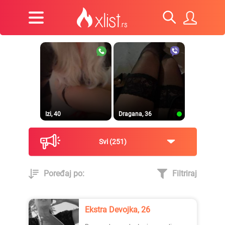
Izi, 40
Dragana, 36
Svi
251
Poređaj po:
Filtriraj
Prirodna, 38
Heele..., 42
Ekstra Devojka, 26