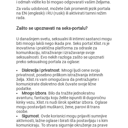
i odmah vidite ko bi mogao odgovarati vašim željama.
Za vašu udobnost, možete čak promeniti jezik portala
na EN (engleski) i RU (ruski) ili aktivirati tamni režim
rada.
Zašto se upoznavati na seks-portalu?
U današnjem svetu, seksualni ili intimni sastanci mogu
biti mnogo lakši nego ikada pre. Seks portal Xlist.rs je
inovativna i praktična platforma za odrasle za
komunikaciju, istraživanje i izražavanje svoje
seksualnosti. Evo nekih razloga zašto se upoznati
preko seksualnog portala za oglase:
Diskrecija i privatnost
. Mnogi ljudi cene svoju
privatnost, posebno prilikom istraživanja intimnih
želja. Xlist.rs vam omogućava da pretražujete i
komunicirate diskretno dok čuvate svoje lične
podatke.
Mnogo izbora
. Bilo da tražite jednokratnu
avanturu, fantaziju koju želite ispuniti ili dugoročnu
kinky vezu, Xlist.rs nudi širok spektar izbora. Oglase
mogu postavljati muškarci, žene, parovi ili trans
osobe.
Sigurnost
. Ovde korisnici mogu prijaviti sumnjive
aktivnosti, lažne oglase i birati šta postavljaju i s kim
komuniciraju. To stvara sigurnije okruženje za prave