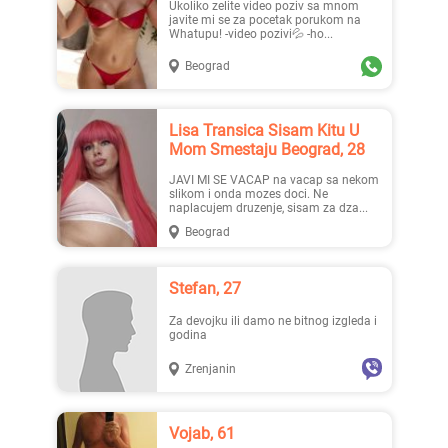
Ukoliko zelite video poziv sa mnom
javite mi se za pocetak porukom na
Whatupu! -video pozivi💦 -ho...
Beograd
Lisa Transica Sisam Kitu U
Mom Smestaju Beograd, 28
JAVI MI SE VACAP na vacap sa nekom
slikom i onda mozes doci. Ne
naplacujem druzenje, sisam za dza...
Beograd
Stefan, 27
Za devojku ili damo ne bitnog izgleda i
godina
Zrenjanin
Vojab, 61