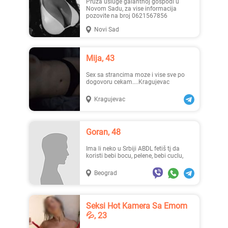
Pruza usluge galantnoj gospodi u
Novom Sadu, za vise informacija
pozovite na broj 0621567856
Novi Sad
Lisa ..., 28
Mia996, 29
Mija, 43
Sex sa strancima moze i vise sve po
dogovoru cekam....Kragujevac
Kragujevac
Teodo..., 43
Zanna, 42
Goran, 48
Ima li neko u Srbiji ABDL fetiš tj da
koristi bebi bocu, pelene, bebi cuclu,
Beograd
Seksi Hot Kamera Sa Emom
Ema, 35
Nastja, 27
💦, 23