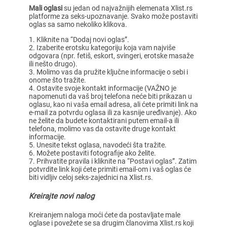
Mali oglasi
su jedan od najvažnijih elemenata Xlist.rs
platforme za seks-upoznavanje. Svako može postaviti
oglas sa samo nekoliko klikova.
Kliknite na “Dodaj novi oglas”.
Izaberite erotsku kategoriju koja vam najviše
odgovara (npr. fetiš, eskort, svingeri, erotske masaže
ili nešto drugo).
Molimo vas da pružite ključne informacije o sebi i
onome što tražite.
Ostavite svoje kontakt informacije (VAŽNO je
napomenuti da vaš broj telefona neće biti prikazan u
oglasu, kao ni vaša email adresa, ali ćete primiti link na
e-mail za potvrdu oglasa ili za kasnije uređivanje). Ako
ne želite da budete kontaktirani putem email-a ili
telefona, molimo vas da ostavite druge kontakt
informacije.
Unesite tekst oglasa, navodeći šta tražite.
Možete postaviti fotografije ako želite.
Prihvatite pravila i kliknite na “Postavi oglas”. Zatim
potvrdite link koji ćete primiti email-om i vaš oglas će
biti vidljiv celoj seks-zajednici na Xlist.rs.
Kreirajte novi nalog
Kreiranjem naloga moći ćete da postavljate male
oglase i povežete se sa drugim članovima Xlist.rs koji