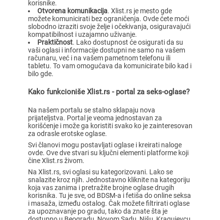
korisnike.
Otvorena komunikacija
. Xlist.rs je mesto gde
možete komunicirati bez ograničenja. Ovde ćete moći
slobodno izraziti svoje želje i očekivanja, osiguravajući
kompatibilnost i uzajamno uživanje.
Praktičnost
. Lako dostupnost će osigurati da su
vaši oglasi i informacije dostupni ne samo na vašem
računaru, već i na vašem pametnom telefonu ili
tabletu. To vam omogućava da komunicirate bilo kad i
bilo gde.
Kako funkcioniše Xlist.rs - portal za seks-oglase?
Na našem portalu se stalno sklapaju nova
prijateljstva. Portal je veoma jednostavan za
korišćenje i može ga koristiti svako ko je zainteresovan
za odrasle erotske oglase.
Svi članovi mogu postavljati oglase i kreirati naloge
ovde. Ove dve stvari su ključni elementi platforme koji
čine Xlist.rs živom.
Na Xlist.rs, svi oglasi su kategorizovani. Lako se
snalazite kroz njih. Jednostavno kliknite na kategoriju
koja vas zanima i pretražite brojne oglase drugih
korisnika. Tu je sve, od BDSM-a i fetiša do online seksa
i masaža, između ostalog. Čak možete filtrirati oglase
za upoznavanje po gradu, tako da znate šta je
dostupno u Beogradu, Novom Sadu, Nišu, Kragujevcu,