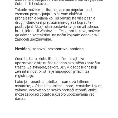
Subotici ili Leskovcu.
Takođe možete sortirati oglase po popularnosti i
vremenu postavljanja. To će vam olakšati
pronalaženje oglasa koji su privukli najviše pažnje
drugih članova ili pretraživanje oglasa koji su tek
postavljeni. Ako je član postavio svoju email adresu,
broj telefona ili WhatsApp i Telegram linkove, možete
ga odmah kontaktirati na način koji vam odgovara i
započeti upoznavanje.
Neviđeni, zabavni, nezaboravni sastanci
Susret u baru, klubu ili na običnom sajtu za
upoznavanje nije nužno ugodan ako tačno znate šta
tražite. Za svingere, eskort, BDSM osobe ili one koji
žele intimnost, Xlist.rs je najpogodniji način za
registraciju.
Lako je pronaći saputnike ne samo za intimne
sastanke, već i za tematske odmore, tematske ili sving
zabave. Verovatno će svako pronaći istomišljenike i
može započeti bogato iskustvo upoznavanja već
danas.