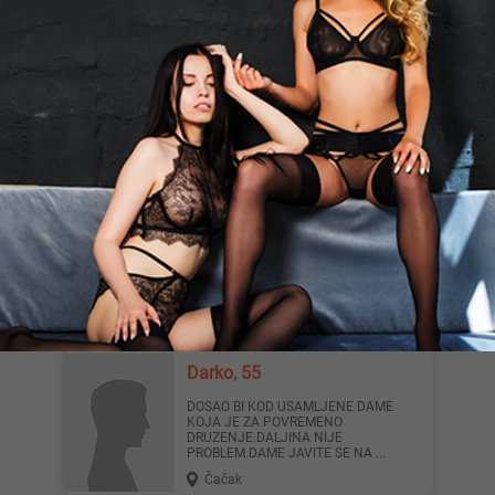
Slatkis Anita, 30
Mali plavi slatkis 30god,160cm,50kg te
ceka u svom prijatnom
ambijentu.Samo poziv.SLIKE SU MOJE
L...
Novi Sad
Heelena_123, 42
Pozdrav. Ja sam Ema. Imam 42
godine. Radim u svom smestaju.
Klasican seks i oral. Anal i ljubljen...
Čačak
Darko, 55
DOSAO BI KOD USAMLJENE DAME
KOJA JE ZA POVREMENO
DRUZENJE.DALJINA NIJE
PROBLEM.DAME JAVITE SE NA ...
Čačak