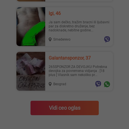
Igi, 46
Ja sam dečko, tražim bracni ili ljubavni
par za diskretno druženje, bez
nadoknade, nebitne godine...
Smederevo
Galantansponzor, 37
265SPONZOR ZA DEVOJKU Potrebna
devojka za povremena vidjanja . [18
plus ] Vlasnik sam nekoliko pr...
Beograd
Vidi ceo oglas