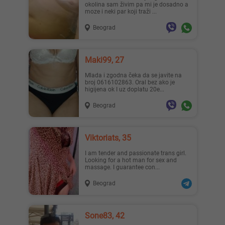
okolina sam živim pa mi je dosadno a
moze i neki par koji traži ...
Beograd
Maki99, 27
Mlada i zgodna čeka da se javite na
broj 0616102863. Oral bez ako je
higijena ok I uz doplatu 20e...
Beograd
Viktoriats, 35
I am tender and passionate trans girl.
Looking for a hot man for sex and
massage. I guarantee con...
Beograd
Sone83, 42