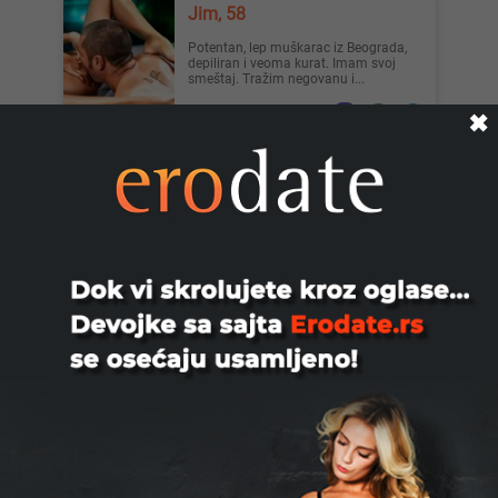
Jim, 58
Potentan, lep muškarac iz Beograda,
depiliran i veoma kurat. Imam svoj
smeštaj. Tražim negovanu i...
Beograd
✖
Nesaa1999, 26
diskretno druzenje za
devojke,mame,udate koje vole zabavno
druzenje bg
Beograd
Zoran, 45
TRAZIM CURE ZENE ZA DRUZENJE
PROVOD MASIRANJE. TEL 063 8 153
517
Loznica