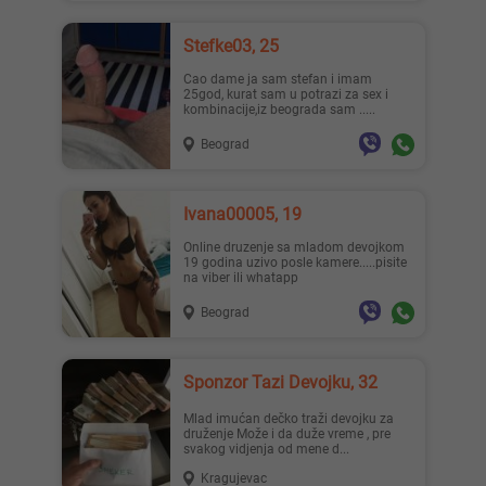
Stefke03, 25
Cao dame ja sam stefan i imam
25god, kurat sam u potrazi za sex i
kombinacije,iz beograda sam .....
Beograd
Ivana00005, 19
Online druzenje sa mladom devojkom
19 godina uzivo posle kamere.....pisite
na viber ili whatapp
Beograd
Sponzor Tazi Devojku, 32
Mlad imućan dečko traži devojku za
druženje Može i da duže vreme , pre
svakog vidjenja od mene d...
Kragujevac