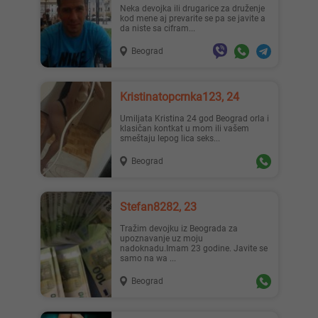
Neka devojka ili drugarice za druženje
kod mene aj prevarite se pa se javite a
da niste sa cifram...
Beograd
Kristinatopcrnka123, 24
Umiljata Kristina 24 god Beograd orla i
klasičan kontkat u mom ili vašem
smeštaju lepog lica seks...
Beograd
Stefan8282, 23
Tražim devojku iz Beograda za
upoznavanje uz moju
nadoknadu.Imam 23 godine. Javite se
samo na wa ...
Beograd