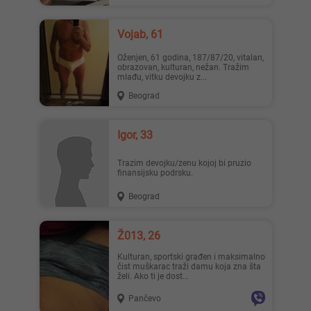
Vojab, 61
Oženjen, 61 godina, 187/87/20, vitalan,
obrazovan, kulturan, nežan. Tražim
mlađu, vitku devojku z...
Beograd
Igor, 33
Trazim devojku/zenu kojoj bi pruzio
finansijsku podrsku.
Beograd
Ž013, 26
Kulturan, sportski građen i maksimalno
čist muškarac traži damu koja zna šta
želi. Ako ti je dost...
Pančevo