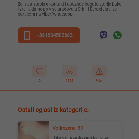
Zelis da stupis u kontakt i upoznas bogate starije bake
i zrelije dame po vise gradova u Srbiji i Evropi , javi se
porukom na viber/whatsapp
+381604502683
0
1959
Prijavi
Ostali oglasi iz kategorije:
Volimzene, 39
Neka dama za druženje bg i bliza